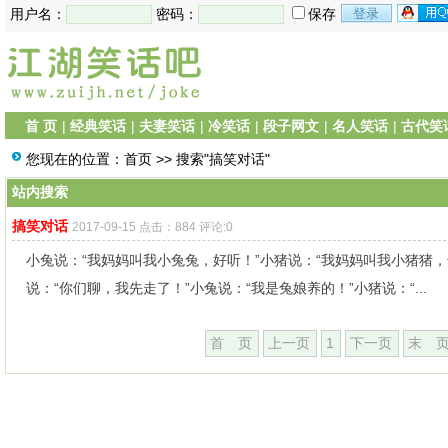
用户名：
密码：
保存
首 页
|
经典笑话
|
夫妻笑话
|
冷笑话
|
段子网文
|
名人笑话
|
古代笑
您现在的位置：
首页
>> 搜索"搞笑对话"
站内搜索
搞笑对话
2017-09-15 点击：884 评论:0
小兔说：“我妈妈叫我小兔兔，好听！”小猪说：“我妈妈叫我小猪猪，
说：“你们聊，我先走了！”小兔说：“我是兔娘养的！”小猪说：“...
首 页
上一页
1
下一页
末 