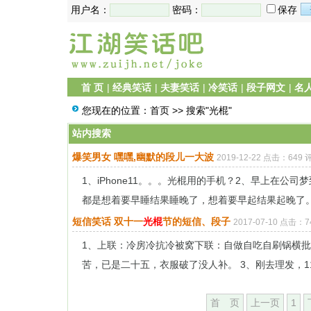
用户名：
密码：
保存
首 页
|
经典笑话
|
夫妻笑话
|
冷笑话
|
段子网文
|
名
您现在的位置：
首页
>> 搜索"光棍"
站内搜索
爆笑男女 嘿嘿,幽默的段儿一大波
2019-12-22 点击：649 
1、iPhone11。。。光棍用的手机？2、早上在
都是想着要早睡结果睡晚了，想着要早起结果起晚了。4
短信笑话 双十一
光棍
节的短信、段子
2017-07-10 点击：7
1、上联：冷房冷抗冷被窝下联：自做自吃自刷锅横批
苦，已是二十五，衣服破了没人补。 3、刚去理发，11.1
首 页
上一页
1