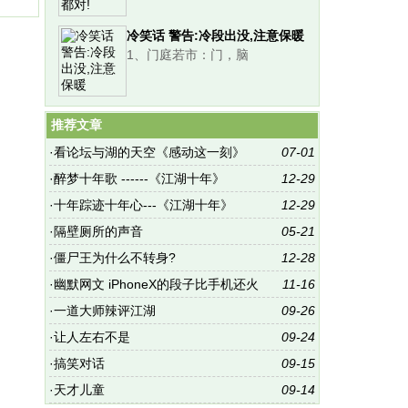
冷笑话 警告:冷段出没,注意保暖
1、门庭若市：门，脑
推荐文章
·
看论坛与湖的天空《感动这一刻》
07-01
·
醉梦十年歌 ------《江湖十年》
12-29
·
十年踪迹十年心---《江湖十年》
12-29
·
隔壁厕所的声音
05-21
·
僵尸王为什么不转身?
12-28
·
幽默网文 iPhoneX的段子比手机还火
11-16
·
一道大师辣评江湖
09-26
·
让人左右不是
09-24
·
搞笑对话
09-15
·
天才儿童
09-14