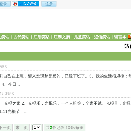
人笑话
|
古代笑话
|
江湖笑话
|
江湖文摘
|
儿童笑话
|
短信笑话
|
留言本
评论:0
公司梦到自己在上班，醒来发现梦是反的，已经下班了。3、我的生活很规律：
、今日...
49 评论:0
：光棍之家 2、光棍乐，光棍乐，一个人吃饱，全家不饿。光棍苦，光棍
1光棍节，...
下一页
末 页
共
2
条记录 10条/每页