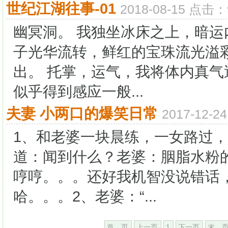
世纪江湖往事-01
2018-08-15 点击：
幽冥洞。 我独坐冰床之上，暗
子光华流转，鲜红的宝珠流光溢
出。 托掌，运气，我将体内真
似乎得到感应一般...
夫妻 小两口的爆笑日常
2017-12-
1、和老婆一块晨练，一女路过
道：闻到什么？老婆：胭脂水粉
哼哼。。。还好我机智没说错话
哈。。。2、老婆：“...
首 页
上一页
1
下一页
末 