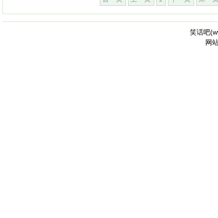
笑话吧(
w
网