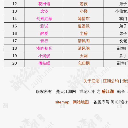
12
花田错
游侠
弟子
13
念汐
小楼
小仙女
14
剑煮紅颜
薄情馆
掌门
15
测试
逍遥派
弟子
16
醉爱
尘醉
弟子
17
青行
清风阁
长老
18
浅吟初音
清风阁
副掌
19
小蚂蚁
天网
杀手
20
倦枝眠
忘归期
副掌
关于江湖
|
江湖公约
|
免
版权所有：楚天江湖网 世纪江湖 之
醉江湖
站长：
sitemap
网站地图
备案序号:闽ICP备19017