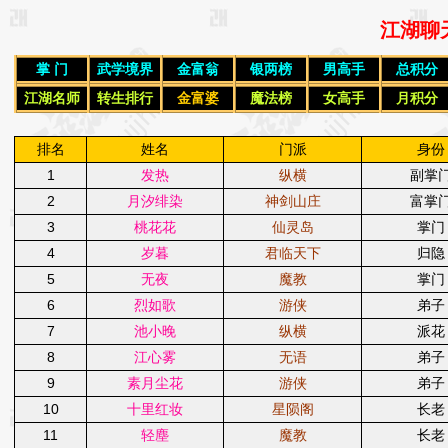
江湖聊
掌 门
武学境界
金富翁
银两榜
男高手
总积分
江湖名师
转生排行
金富婆
魔法榜
女高手
月积分
排名
姓名
门派
身份
1
发热
纵横
副掌
2
月汐绯染
神剑山庄
富掌
3
桃花花
仙灵岛
掌门
4
岁暮
君临天下
归隐
5
无夜
魔教
掌门
6
烈如歌
游侠
弟子
7
池小晚
纵横
派花
8
江心雾
无语
弟子
9
素月尘花
游侠
弟子
10
十里红妆
星陨阁
长老
11
轻塵
魔教
长老