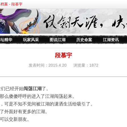
客档案
-
段慕宇
论坛精华
玩家风采
图说江湖
历史命案
江湖资讯
段慕宇
发表时间：2015.4.20 浏览量：1872
世们已经开始
闯荡江湖
了。
那么傻傻呼呼的进入了江湖闯荡起来。
，可是不知不觉间被江湖的潇洒生活给吸引了。
了外面好有更多的江湖。
可以交新朋友。