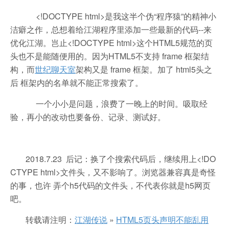
<!DOCTYPE html>是我这半个伪“程序猿”的精神小
洁癖之作，总想着给江湖程序里添加一些最新的代码--来
优化江湖。岂止<!DOCTYPE html>这个HTML5规范的页
头也不是能随便用的。因为HTML5不支持 frame 框架结
构，而
世纪聊天室
架构又是 frame 框架。加了 html5头之
后 框架内的名单就不能正常搜索了。
一个小小是问题，浪费了一晚上的时间。吸取经
验，再小的改动也要备份、记录、测试好。
2018.7.23 后记：换了个搜索代码后，继续用上<!DO
CTYPE html>文件头，又不影响了。浏览器兼容真是奇怪
的事，也许 弄个h5代码的文件头，不代表你就是h5网页
吧。
转载请注明：
江湖传说
»
HTML5页头声明不能乱用