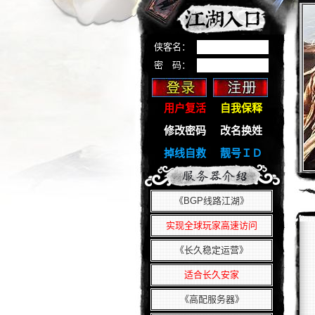
无夜
烈如歌
池小晚
江湖10大高手
侠客名：
二虎
密 码：
桃漓漓
凉皮
篱边落果
用户复活
自我保释
永不言败
邪虎
修改密码
改名换姓
参宿
掉线自救
靓号ＩＤ
无月
南河
星河
江湖10大恶人
《BGP线路江湖》
莳苒
实现全球玩家高速访问
阳光
烟雾
《长久稳定运营》
烟灭
雨风
适合长久安家
雪唔夜
雪浯夜
《高配服务器》
一瞬间