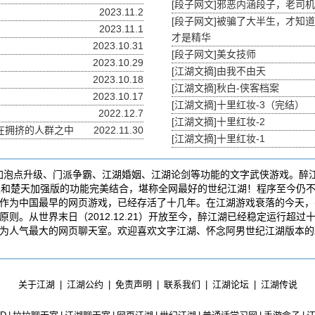
[
段子网文
]
邪恶内涵段子，老司机
2023.11.2
[
段子网文
]
被骗了大半生，才知道
2023.11.1
才是精华
2023.10.31
[
段子网文
]
美女技师
2023.10.29
[
江湖文摘
]
由我不由天
2023.10.18
[
江湖文摘
]
秋白-侠客档案
2023.10.17
[
江湖文摘
]
十里红妆-3（完结）
2022.12.7
[
江湖文摘
]
十里红妆-2
在拥挤的人群之中
2022.11.30
[
江湖文摘
]
十里红妆-1
加泡点升级、门派争霸、江湖婚姻、江湖论剑等功能的文字武侠游戏。醉
设置和楚天加强版的功能完美结合，堪称全网最好的世纪江湖！程序至今仍不
作为中国最早的网页游戏，已经存活了十几年。在江湖游戏衰落的今天，
则。从世界末日（2012.12.21）开放至今，醉江湖已经稳定运行超
为人气最大的网页聊天室。欢迎喜欢文字江湖、怀念阿男世纪江湖版本的
关于江湖
|
江湖公约
|
免责声明
|
联系我们
|
江湖论坛
|
江湖传说