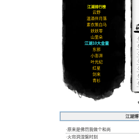
妖妖零
江湖排行榜
山里朵
江湖10大金童
东邪
小澎湃
侠客档案
江湖命案
叶光纪
·
红星
剑来
·
青衫
·
浮木生花
·
风是寂寞的
·
中级书生
·
龙之语
江湖10大玉女
·
白胖胖
素壁秋屏
活死人
桃芝芝
陌上清浅
江湖博
赌坊包青天
時年
·
原来是佛罚我做个和尚
青初
·
火帘洞涅槃时刻
碎碎念