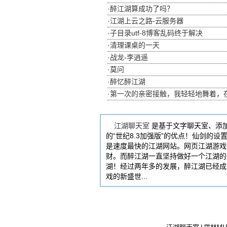
·
醉江湖算成功了吗？
安夏
江湖10大帅男
·
江湖上云之路-云服务器
僵尸王
·
子目录utf-8博客乱码终于解决
柒剑
·
清理课桌的一天
冥刃
·
战龙-李逍遥
剑舞
·
莫问
蝦餃愛出走
东阳
·
醉忆醉江湖
残熙
·
第一次的亲密接触，我轻轻地舞着，
宇轩飞
吸血鬼
云初弦
江湖聊天室
是基于文字聊天室、添
江湖10大美女
的“世纪8.3加强版”的优点！仙剑的
桃花花
是速度最快的江湖网站。网页江湖游戏
上官雨儿
财。而醉江湖一直坚持做好一个江湖的原
落晴鸢
湖！经过两年多的发展，醉江湖已经成
月汐绯染
戏的新盛世...
陌上清浅
尘世挽歌
倦枝眠
参宿
書深