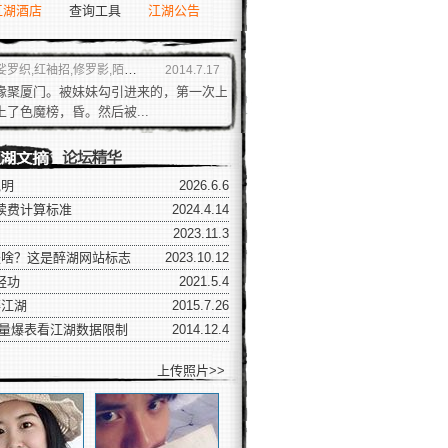
江湖酒店
查询工具
江湖公告
晶之恋,侠客江湖,狂霸如风,冰璇幽儿,仙境江湖
2014.7.17
缘聚厦门。被妹妹勾引进来的，第一次上
色魔榜，昏。然后被...
说明
2026.6.6
续费计算标准
2024.4.14
2023.11.3
是啥？这是醉湖网站标志
2023.10.12
轻功
2021.5.4
醉江湖
2015.7.26
播放量爆表看江湖数据限制
2014.12.4
上传照片>>