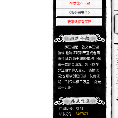
PK群架不卡顿
爷那叫范儿
刚好
《服务器安全》
本月10大泡手
凌风侠
玩家数据有保障
风尘三侠
桃漓漓
不了了之
江湖资讯
江湖文摘
雪飘人间
雲栖雾
醉江湖是一款文字江湖
·
林间听雪落
游戏,也称江湖聊天室或者网
·
桃豚豚
页江湖,起源于1999年,是中国
回忆果
·
第一款网页游戏。您可以在
江心雾
·
醉江湖里聊天交友、谈情说
江湖10大色魔
·
爱;也可以创建门派、仗剑江
小米多
·
湖：“剑气纵横三万里,一剑光
梵天
·
寒十九洲”!
龍戈兒
初云纪
采
江湖截图
眠倦枕青山
云野
江湖站长：柒剑
温酒伴月落
站长QQ：
8467671
素衣策白马