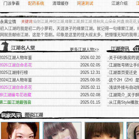
门派争霸
配药系统
清理缓存
网速测试
江湖介绍
永离尘情
关键词:
仙剑江湖,神剑江湖,缘聚江湖,醉江湖,倚秋风,山朵朵,阿盏,桃花花,娑罗织,红袖招,修罗影,陌菊轩,叶轻尘,永离尘情,初中,水
初入江湖的我是初二的小萝莉，天涯浪子的缘聚江湖。就记得一句缘聚江湖，
网就贡献给江湖，这是个悲剧。印象是这里的怪大叔太多，把懵懂无知的我带上了
论坛精华
更多江湖人物>>
2025江湖人物年鉴
2026.02.20
·
关于6秒换房的
2026江湖自命名花
2026.02.05
·
江湖账号转让手
2025江湖排行榜
2025.12.31
·
江湖首页变迁史
2024江湖人物年鉴
2025.09.05
·
这个2H（ZH）
2025江湖自命名花
2025.02.11
·
浅谈外挂与自动
醉江湖编号花收藏
2025.02.08
·
江湖简介_关于
第二届江湖最强音
2025.01.15
·
从江南Style