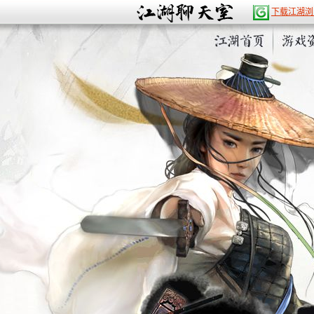
下载江湖浏
醉江湖
论坛
江湖10大富翁
发热
月汐绯染
柒剑
桃花花
岁暮
林森
晨光