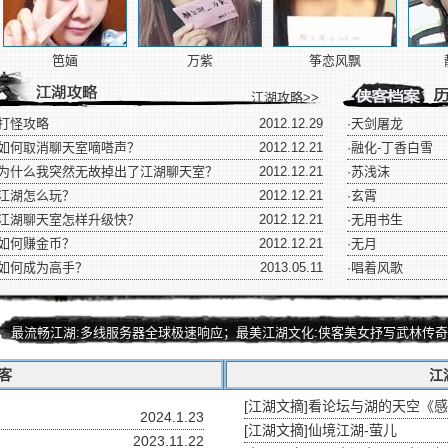
笆婳
万紫
筝恋风飘
江湖事件
江湖攻略>>
打怪攻略
2012.12.29
·
天剑屠龙
如何取消聊天室嘀嗒声？
2012.12.21
·
融化-丁香白雪
为什么我突然无故掉出了江湖聊天室？
2012.12.21
·
苏浅沫
江湖怎么玩？
2012.12.21
·
玄霄
江湖聊天室怎样升级快？
2012.12.21
·
无用书生
如何赚金币？
2012.12.21
·
无月
如何成为高手？
2013.05.11
·
唱着风歌
最流畅江湖:多线服务器全球极速响应；最美江湖文化:侠客美女抒写武林传奇
客
江
[
江湖文摘
]
看论坛与湖的天空《感
2024.1.23
[
江湖文摘
]
仙境江湖-萤儿
2023.11.22