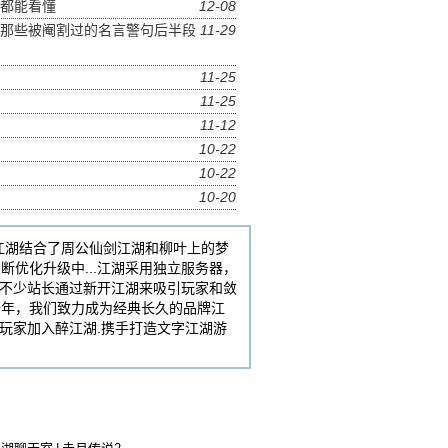
都能看懂
12-08
那些被阉割过的名言警句后半段
11-29
11-25
11-25
11-12
10-22
10-22
10-20
江湖结合了周公仙剑江湖和柳叶上的梦
断优化升级中...江湖采用独立服务器，
不少站长通过新开江湖来吸引玩家和敛
过十年，我们致力成为经典长久的品牌江
玩家加入醉江湖.携手打造文字江湖游