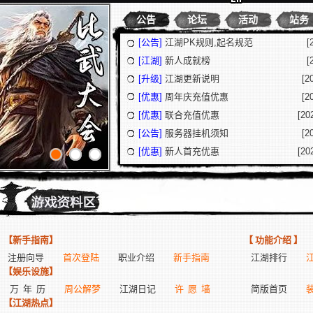
公告
论坛
活动
站务
[公告]
江湖PK规则,起名规范
[
[江湖]
新人成就榜
[
[升级]
江湖更新说明
[2
[优惠]
周年庆充值优惠
[2
[优惠]
联合充值优惠
[20
[公告]
服务器挂机须知
[2
[优惠]
新人首充优惠
[20
【新手指南】
【
功能介绍
】
注册向导
首次登陆
职业介绍
新手指南
江湖排行
【娱乐设施】
万 年 历
周公解梦
江湖日记
许 愿 墙
简版首页
【江湖热点】