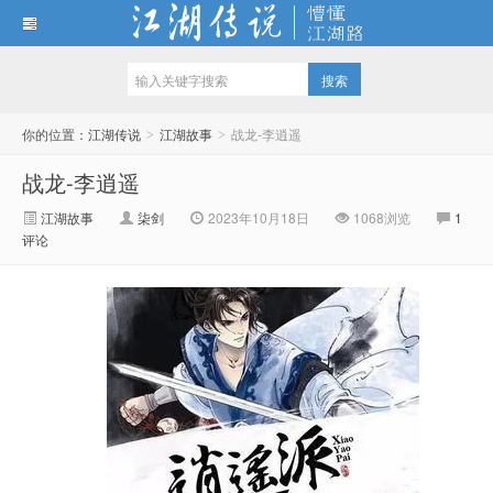
江湖传说
你的位置：
江湖传说
江湖故事
战龙-李逍遥
>
>
战龙-李逍遥
江湖故事
柒剑
2023年10月18日
1068
浏览
1
评论