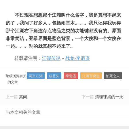
不过现在想想那个江湖叫什么名字，我是真想不起来
的了，我问了好多人，包括雨堂木。。。
我只记得我玩得
那个江湖右
下角连存点物品之类的功能键都没有的。界面
非常简洁，登录界面是蓝色背
景，一个大侠和一个女侠在
一起。。。别的就真想不起来了..
转载请注明：
江湖传说
»
战龙-李逍遥
继续浏览有关
网页江湖
杨葱头
李逍遥
江湖百晓生
怕死之人
的文章
上一篇
莫问
下一篇
清理课桌的一天
与本文相关的文章