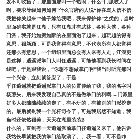
发不可收拾
了，那里面那叫一个热闹，什么“门派收人了
啊，要求等级如何如何”什么官
府的人说“你在骂人信不信
我把你关起来”“仙子嫁给我吧，我来保护你”之
类的，当时
里面确实就是江湖，只有江湖才有武林，各种大侠，各种
门派，我
开始如痴如醉的在里面泡了起来，越玩越的得有
意思，很新颖，可是我觉得有
意思，不代表所有人都觉得
还那么有意思，一个组织里面总会有人来有人走，
江湖更
是这样，逍遥派掌门人叫任逍遥，可能他看到我长时间在
线吧，于是跟
我说，“你想不想做掌门啊”我当时听完那叫
一个兴奋，立刻就答应了，于是
乎任逍遥就把逍遥派掌门人的位置传给了我，我的名字叫
杨葱头。后来我发现
自己真的不是做掌门的料啊.....
门派里
好多人都陆陆续续的走了，有不玩的，有被别的门派挖走
的。最后就剩
我一个光杆司令了，可是我居然不知道，我
当时还依然很美，天天在湖里装装B
什么的，直到有一天逍遥派前掌门任逍遥又来了，他告诉
我站长早就把我的掌
门给取消了。。我一看，可不是咋