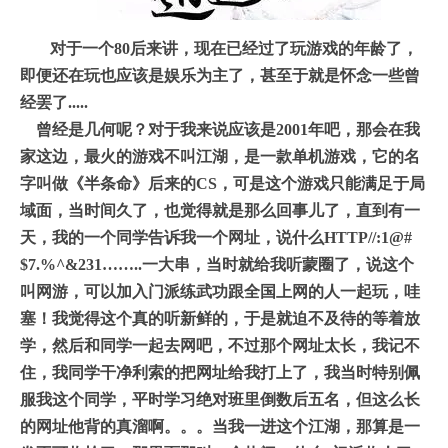
对于一个80后来讲，现在已经过了玩游戏的年龄了，
即便还在玩也应该是娱乐为主了，甚至于就是怀念一些曾
经罢了.....
曾经是几何呢？对于我来说应该是2001年吧，那会在我
家这边，最火的游
戏不叫江湖，是一款单机游戏，它的名
字叫做《半条命》后来的CS，可是这个
游戏只能满足于局
域面，当时间久了，也觉得就是那么回事儿了，直到有一
天，我的一个同学告诉我一个网址，说什么HTTP//:1@#
$7.%^&231……..一大
串，当时就给我听蒙圈了，说这个
叫网游，可以加入门派练武功跟全国上网的人
一起玩，哇
塞！我觉得这个真的听新鲜的，于是就迫不及待的等着放
学，然后
和同学一起去网吧，不过那个网址太长，我记不
住，我同学干净利索的把网址
给我打上了，我当时特别佩
服我这个同学，平时学习绝对班里倒数后五名，但
这么长
的网址他背的真溜啊。。。当我一进这个江湖，那算是一