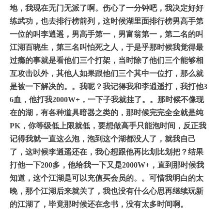
地，我现在无门无派了啊。伤心了一分钟
吧，我决定好好
练武功，也去排行榜前列，这时候湖里面排行榜男高手第
一位
的叫李逍遥，男高手第一，男富翁第一，第二名的叫
江湖百晓生，第三名叫怕
死之人，于是乎那时候我觉得最
过瘾的事就是看他们三个打架，当时除了他们
三个能够相
互攻击以外，其他人如果跟他们三个其中一位打，那么就
是被一下
解决的。。我呢？我记得我和李逍遥打，我打他3
6血，他打我2000W+，一下子
我就挂了。。那时候不像现
在的湖，有各种道具暗器之类的，那时候完完全全
就是纯
PK，你等级低上限就低，要想做高手只能泡时间，反正我
记得我就一
直这么泡，泡到这个湖都没人了，就我自己
了，这时候李逍遥还在，我心想跟
他再比划比划把？结果
打他一下200多，他给我一下又是2000W+，直到那时候我
知道，这个江湖是可以充值买会员的。。可惜我明白的太
晚，那个江湖后来
就关了，我也没有什么心思再继续玩新
的江湖了，毕竟那时候还在念书，没有
太多时间啊。