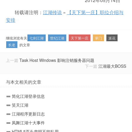
2012年05月14日
转载请注明：
江湖传说
»
【天下第一庄】职位介绍与
安排
继续浏览有关
七剑江湖
世纪江湖
天下第一庄
掌门
派花
长老
的文章
上一篇
Task Host Windows 影响注销服务器问题
下一篇
江湖最大BOSS
与本文相关的文章
简化江湖登录信息
笑天江湖
江湖程序更新日志
凤舞江湖十大事件
HTML5页头声明不能乱用