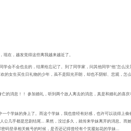
，现在，越发觉得这些离我越来越近了。
会不会也去的，结果给忘记了。到了同学家，问其他同学“他”怎么没见.
他给喜欢的女生买生日礼物的少年，虽不是阳光开朗，却也不阴郁、悲观，怎
身亡的消息！！ 参加婚礼，听到两个故人离去的消息，真是和婚礼的喜庆
一个学妹的身上了。而这个学妹，我也曾经有好感，也许可以说得上偷
人公几乎都是悲剧结尾... 果然，没过多久，就传来学妹离开的消息。而
密码登录相关账号的时候，是否还记得曾经有个笑靥如花的学妹...