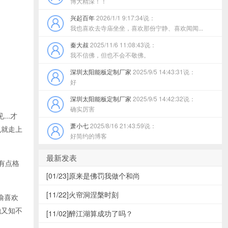
博大精深！！
兴起百年
2026/1/1 9:17:34说：
我也喜欢去寺庙坐坐，喜欢那份宁静、喜欢闻闻...
秦大叔
2025/11/6 11:08:43说：
我不信佛，但也不会不敬佛。
深圳太阳能板定制厂家
2025/9/5 14:43:31说：
好
深圳太阳能板定制厂家
2025/9/5 14:42:32说：
确实厉害
..才
萧小七
2025/8/16 21:43:59说：
么就走上
好简约的博客
最新发表
有点格
[01/23]
原来是佛罚我做个和尚
[11/22]
火帘洞涅槃时刻
偷喜欢
她又知不
[11/02]
醉江湖算成功了吗？