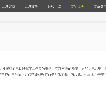
江湖游戏
江湖故事
经验小结
文字江湖
文章分
，被老妈的电话吵醒了...凌晨的电话，有种不祥的预感。果然，电话里，
该死不死的竟然这个时候还能想到哥前天刚借了我一万块钱。也许是自责于