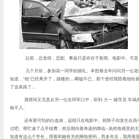
以前，总觉得，悲剧、事故只是存在于新闻、电影中。可是
几个月前，参加高一同学的婚礼。本想着去年问问另一位老同学
知道，“他”已经离开了，跳楼的....唏嘘不已，那个曾经我陪着
了这条路了...
酒席间又无意从另一位女同学口中，听到 大一 辅导员 车祸
格不入。
还有那可怕的白血病，远得只在电影中。前阵子却发生在高中
过吧。帮忙凑了点手续费，然后期待着奇迹的降临--虽然电视里的主
知道有这么个学长，用着和她有关的网络密码，而多年后，我用着那