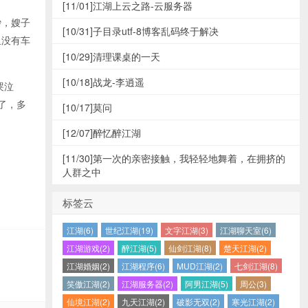
[11/01]
江湖上云之路-云服务器
吵，嫂子
[10/31]
子目录utf-8博客乱码终于解决
里没有车
[10/29]
清理课桌的一天
[10/18]
战龙-李逍遥
哭泣
了，多
[10/17]
莫问
[12/07]
醉忆醉江湖
[11/30]
第一次的亲密接触，我轻轻地舞着，在拥挤的
人群之中
标签云
江湖(6)
世纪江湖(19)
文字江湖(3)
江湖聊天室(6)
江湖游戏(2)
醉江湖(5)
仙剑江湖(8)
楚天江湖(2)
江湖婚姻(2)
江湖程序(6)
MUD江湖(2)
七剑江湖(8)
笑傲江湖(2)
江湖服务器(2)
阿男江湖(5)
周公(3)
仙境江湖(2)
九天江湖(2)
破影无双(2)
寒光江湖(2)