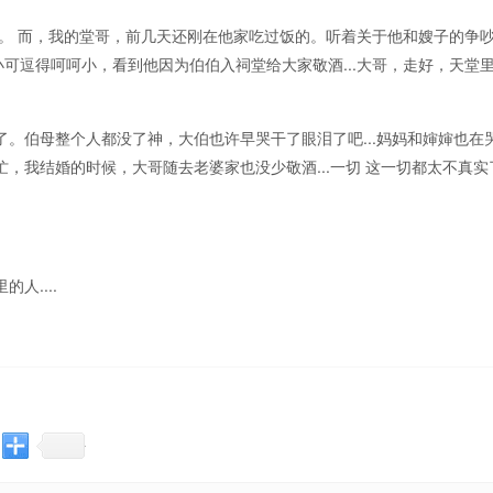
。 而，我的堂哥，前几天还刚在他家吃过饭的。听着关于他和嫂子的争
可逗得呵呵小，看到他因为伯伯入祠堂给大家敬酒...大哥，走好，天堂
伯母整个人都没了神，大伯也许早哭干了眼泪了吧...妈妈和婶婶也在
，我结婚的时候，大哥随去老婆家也没少敬酒...一切 这一切都太不真实
....