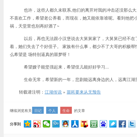
也许，这些人都久未联系,他们的离开对我的冲击还没那么大
不喜欢工作，希望老公养着，而现在，她又能依靠谁呢。看到他把小
祸，天堂里也别再好酒了~
以后，再也无法跟小汉堡说去大舅舅家了，大舅舅已经不在了。
着，她们失去了个好侄子。 家族有什么事，都少不了大哥的积极帮忙
么希望是 场特别逼真的噩梦呀！
希望嫂子能坚强起来，希望侄儿能好好学习...
生命无常，希望新的一年，悲剧能远离身边的人，远离江湖里的人
转载请注明：
江湖传说
»
噩耗要来从无预告
继续浏览有关
日记
个人
生命
的文章
分享到