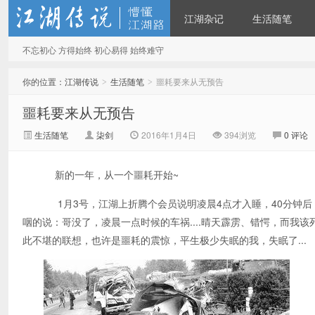
江湖杂记
生活随笔
不忘初心 方得始终 初心易得 始终难守
江湖传说
你的位置：
江湖传说
生活随笔
噩耗要来从无预告
>
>
噩耗要来从无预告
生活随笔
柒剑
2016年1月4日
394
浏览
0 评论
新的一年，从一个噩耗开始~
1月3号，江湖上折腾个会员说明凌晨4点才入睡，40分钟后
咽的说：哥没了，凌晨一点时候的车祸....晴天霹雳、错愕，而我
此不堪的联想，也许是噩耗的震惊，平生极少失眠的我，失眠了...