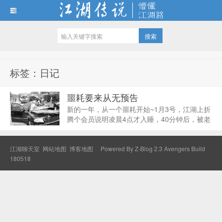
江湖传说
标签：日记
噩耗要来从无预告
新的一年，从一个噩耗开始~1月3号，江湖上折
腾个会员说明凌晨4点才入睡，40分钟后，被老
妈的电话吵醒了...凌晨的电话，有种不祥的预
感。果然，电话里，老妈哽咽的说：哥没了，
凌晨一点时候的车祸....晴天霹雳、错愕，而我
江湖聊天室
网站地图
博客地图
Powered By
Z-Blog 2.3 Avengers Build
该死不死...
180518