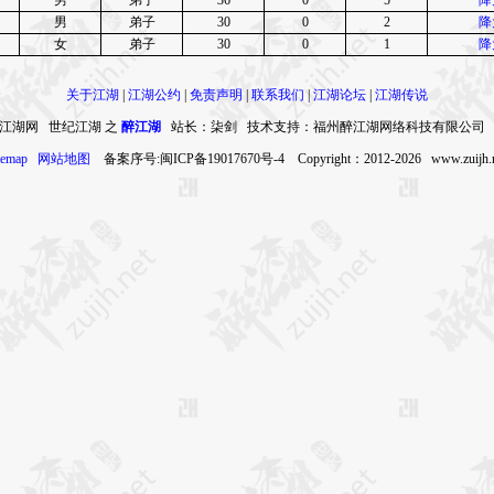
男
弟子
30
0
2
降
女
弟子
30
0
1
降
关于江湖
|
江湖公约
|
免责声明
|
联系我们
|
江湖论坛
|
江湖传说
江湖网 世纪江湖 之
醉江湖
站长：柒剑 技术支持：福州醉江湖网络科技有限公司
temap
网站地图
备案序号:闽ICP备19017670号-4 Copyright：2012-2026 www.zuijh.n