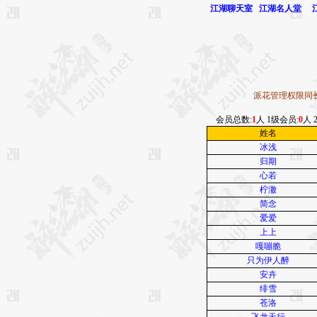
江湖聊天室
江湖名人堂
派花管理权限同
会员总数:
1
人 1级会员:
0
人 
姓名
冰浅
归期
心若
柠澈
简念
爱爱
上上
嘎嘣脆
只为伊人醉
安卉
绯雪
苍洛
飞龙天行