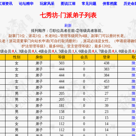
江湖资讯
论坛精华
玩家风采
图说江湖
常见问题
侠客档案
历史命
七秀坊-门派弟子列表
刷新
排列顺序：①职位高者在前-②等级高者靠前。
副掌门1位，派花1位，长老8位--管理等级同为4级。副掌门可以册封长老。
长老！派花需要掌门向站长申请(可自行取消册封），派花必须是女性。（申请前请确
护法管理等级3，最多60位。堂主管理等级2，最多120位。
2级会员:
0
人 3级会员:
0
人 4级会员:
0
人 5级会员:
1
人 6级会员:
0
人 7级会员:
0
人 8级会员:
0
性别
身份
等级
会员
登录
取
女
弟子
503
5
438
降
女
弟子
444
0
383
降
女
弟子
444
0
384
降
女
弟子
444
0
453
降
女
弟子
444
0
387
降
男
弟子
205
0
27
降
男
弟子
205
0
27
降
女
弟子
181
0
39
降
男
弟子
158
0
23
降
女
弟子
112
0
15
降
女
弟子
112
0
14
降
男
弟子
112
0
14
降
男
弟子
36
0
5
降