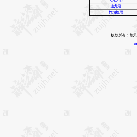
达龙君
竹烟槐雨
版权所有：楚天
si