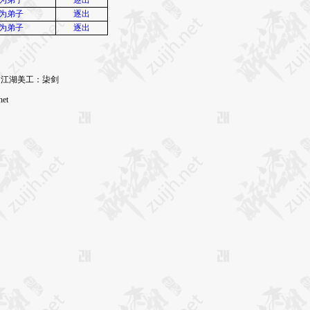
为弟子
逐出
为弟子
逐出
 江湖美工：柒剑
et