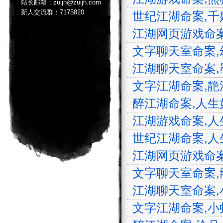
站长邮箱：zuijh@zuijh.com
新人交流群：7175820
世纪江湖命案,千娇
江湖网页游戏命案,
文字聊天室命案,幻
江湖聊天室命案,墨
文字江湖命案,靘洛
醉江湖命案,人生如
江湖游戏命案,人生
世纪江湖命案,人生
江湖网页游戏命案,
文字聊天室命案,龍
江湖聊天室命案,小
文字江湖命案,小蚂