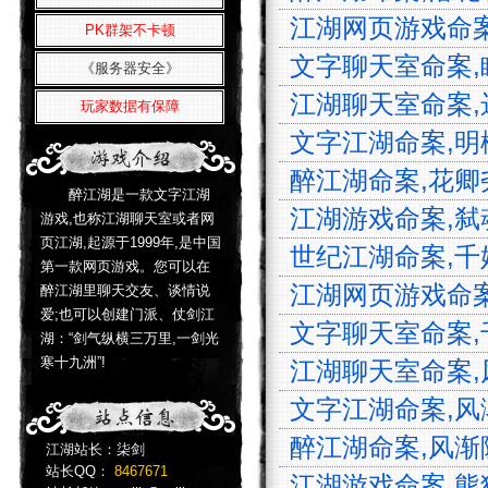
江湖网页游戏命案,
PK群架不卡顿
文字聊天室命案,眠
《服务器安全》
江湖聊天室命案,远
玩家数据有保障
文字江湖命案,明楼
醉江湖命案,花卿尧,
醉江湖是一款文字江湖
江湖游戏命案,弑魂,
游戏,也称江湖聊天室或者网
页江湖,起源于1999年,是中国
世纪江湖命案,千娇
第一款网页游戏。您可以在
江湖网页游戏命案,
醉江湖里聊天交友、谈情说
爱;也可以创建门派、仗剑江
文字聊天室命案,千
湖：“剑气纵横三万里,一剑光
寒十九洲”!
江湖聊天室命案,风渐
文字江湖命案,风渐
醉江湖命案,风渐隐
江湖站长：柒剑
站长QQ：
8467671
江湖游戏命案,熊猫