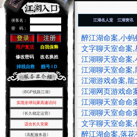
江湖名人堂
江湖资讯
侠客名：
密 码：
醉江湖命案,小蚂蚁
用户复活
自我保释
文字聊天室命案,星
修改密码
改名换姓
江湖聊天室命案,小
掉线自救
靓号 I D
江湖聊天室命案,龍
江湖游戏命案,龍戈
江湖网页游戏命案,
《BGP线路江湖》
江湖聊天室命命案,
实现全球玩家高速访问
江湖聊天室命命案,
《长久稳定运营》
文字聊天室命案,仰
适合长久安家
醉江湖命案,落花有意
《高配服务器》