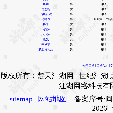
风声
男
弟子
雨悠扬
女
弟子
临风纵欢
男
弟子
马德发
男
冰冰第一个徒
再来
女
弟子
不想家
男
弟子
沐沐家
男
弟子
激光
女
弟子
中秋节
男
弟子
梦逝莫相思
男
弟子
关于江湖
|
江湖公约
|
版权所有：楚天江湖网 世纪江湖 
江湖网络科技有
sitemap
网站地图
备案序号:闽ICP
2026 