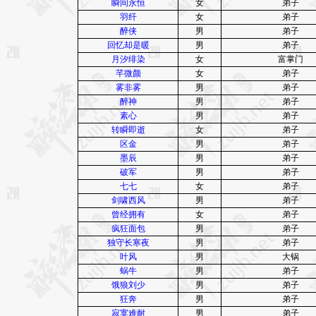
瞬间永恒
女
弟子
羽纤
女
弟子
醉侠
男
弟子
回忆却是暖
男
弟子
月汐绯染
女
富掌门
芊微颜
女
弟子
雾非雾
男
弟子
醉神
男
弟子
素心
男
弟子
转瞬即逝
女
弟子
区金
男
弟子
墨辰
男
弟子
破军
男
弟子
七七
女
弟子
剑啸西风
男
弟子
曾经拥有
女
弟子
疯狂面包
男
弟子
独守长寒夜
男
弟子
叶风
男
大锅
蜗牛
男
弟子
饿狼刘少
男
弟子
狂奔
男
弟子
寂寞难耐
男
弟子