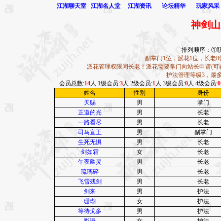
江湖聊天室
江湖名人堂
江湖资讯
论坛精华
玩家风采
神剑山
排列顺序：①
副掌门1位，派花1位，长老8
派花管理权限同长老！派花需要掌门向站长申请(
护法管理等级3，最多
会员总数:
14
人 1级会员:
3
人 2级会员:
1
人 3级会员:
0
人 4级会员:
0
姓名
性别
身份
天赐
男
掌门
正道的光
男
长老
一路看尽
男
长老
司马宣王
男
副掌门
生死无惧
男
长老
剑如霜
女
长老
午夜幽灵
男
长老
琉璃碎
男
长老
飞雪残剑
男
长老
剑来
男
护法
珊瑚
女
护法
等待戈多
男
护法
影语
女
护法