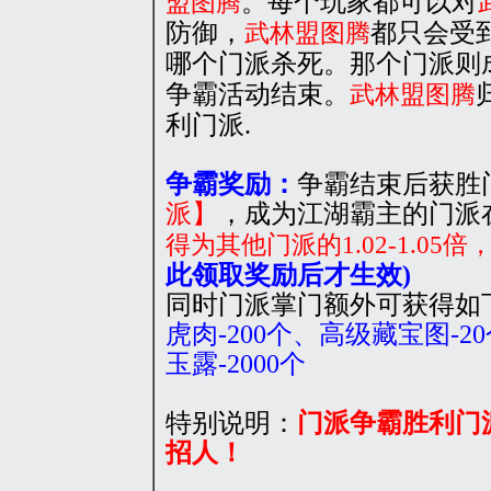
。每个玩家都可以对
盟图腾
防御，
都只会受
武林盟图腾
哪个门派杀死。那个门派则
争霸活动结束。
武林盟图腾
利门派.
争霸奖励：
争霸结束后获胜
派】
，成为江湖霸主的门派
得为其他门派的1.02-1.05
此领取奖励后才生效)
同时门派掌门额外可获得如
虎肉-200个、高级藏宝图-2
玉露-2000个
特别说明：
门派争霸胜利门
招人！