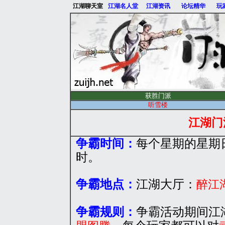
江湖聊天室
江湖名人堂
江湖资讯
论坛精华
玩
获胜门派
听雪楼
江湖门
争霸时间：
每个星期的星期日晚
时。
争霸地点：
江湖大厅：
醉江
争霸规则：
争霸活动期间江