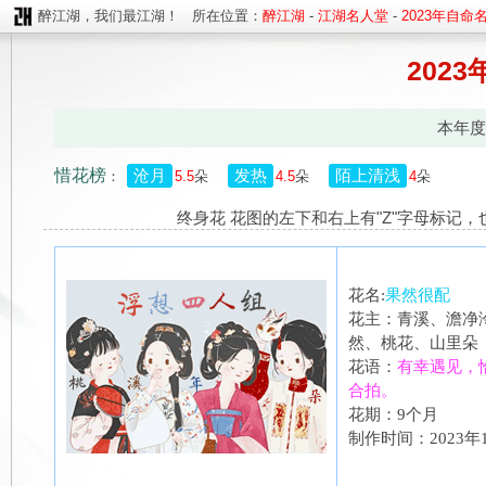
醉江湖，我们最江湖！ 所在位置：
醉江湖
-
江湖名人堂
-
2023年自命
202
本年
惜花榜
沧月
发热
陌上清浅
：
5.5
朵
4.5
朵
4
朵
终身花 花图的左下和右上有"Z"字母标记，
花名:
果然很配
花主：青溪、澹净
然、桃花、山里朵
花语：
有幸遇见，
合拍。
花期：9个月
制作时间：2023年