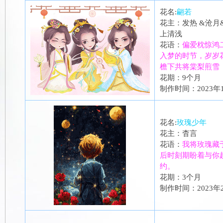
花名:
翩若
花主：发热 &沧月&
上清浅
花语：
偏爱枕惊鸿
入梦的时节，岁岁
檐下共将棠梨煎雪
花期：9个月
制作时间：2023年
花名:
玫瑰少年
花主：杳言
花语：
我将玫瑰藏
后时刻期盼着与你
约。
花期：3个月
制作时间：2023年