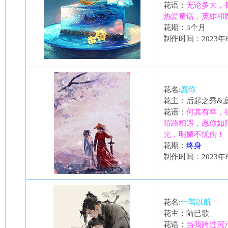
花语：
无论多大，
热爱童话，英雄和
花期：3个月
制作时间：2023年
花名:
愿你
花主：后起之秀&
花语：
何其有幸，
陌路相遇，愿你如
光，明媚不忧伤！
花期：
终身
制作时间：2023年
花名:
一苇以航
花主：陆已歌
花语：
当我跨过沉