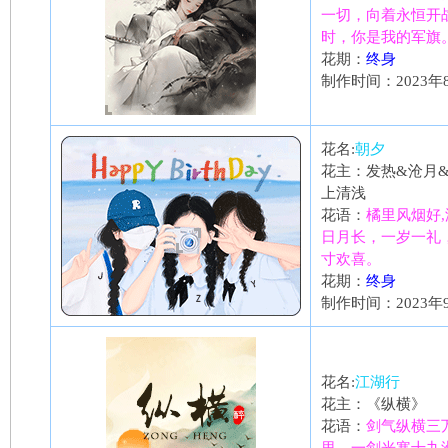
一切，向着永恒开
时，你是我的军旗
花期：
终身
制作时间：2023年
花名:
朝夕
花主：发热&沧月
上清浅
花语：
橘里风烟好,
日月长，一岁一礼
寸欢喜。
花期：
终身
制作时间：2023年
花名:
江湖行
花主：《纵横》
花语：
剑气纵横三