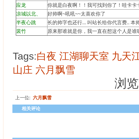
应龙
你就是白夜啊！！我可找到你了！哇卡卡卡
凉城以北、
好帅啊~吼吼~~太喜欢你了
半夜心跳
长的帅字也还行... 叫站长给你代言费.. 本帅
裳竹
原来那谁就是你，我一直在想这个人是谁
Tags:
白夜
江湖聊天室
九天
山庄
六月飘雪
浏览
上一位:
六月飘雪
相关评论