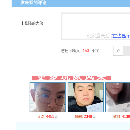
发表我的评论
未登陆的大侠
您还可输入
个字
更 多 玩 家 风 采
无名
4453
☆
顾德
2348
☆
娃娃
4139