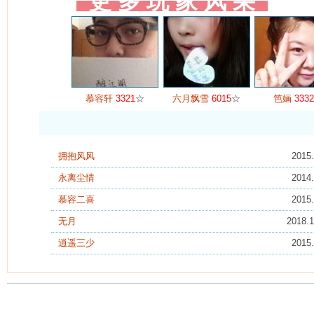
更 多 玩 家 风 采
慕容轩
3321
☆
六月飘雪
6015
☆
笆婳
3332
拥抱风风
2015.
永离尘情
2014.
慕容二喜
2015.
无月
2018.1
逍遥三少
2015.