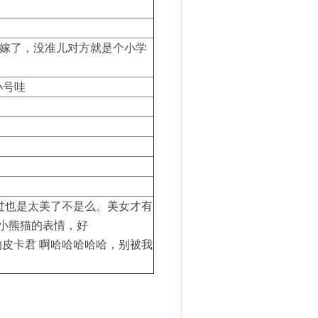
嫁了，没准儿对方就是个小学
。
小号哇
过也是太美了不是么。美女才有
小熊猫的表情，好
皮卡君 啊哈哈哈哈哈，别被我