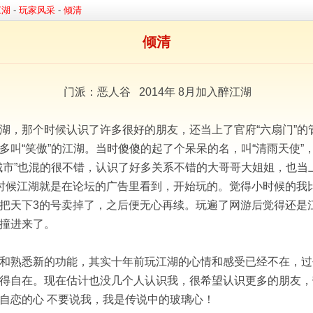
江湖
-
玩家风采
-
倾清
倾清
门派：恶人谷 2014年 8月加入醉江湖
湖，那个时候认识了许多很好的朋友，还当上了官府“六扇门”的
多叫“笑傲”的江湖。当时傻傻的起了个呆呆的名，叫“清雨天使”
城市”也混的很不错，认识了好多关系不错的大哥哥大姐姐，也当上
。那时候江湖就是在论坛的广告里看到，开始玩的。觉得小时候的
把天下3的号卖掉了，之后便无心再续。玩遍了网游后觉得还是
撞进来了。
和熟悉新的功能，其实十年前玩江湖的心情和感受已经不在，过
得自在。现在估计也没几个人认识我，很希望认识更多的朋友，
自恋的心 不要说我，我是传说中的玻璃心！