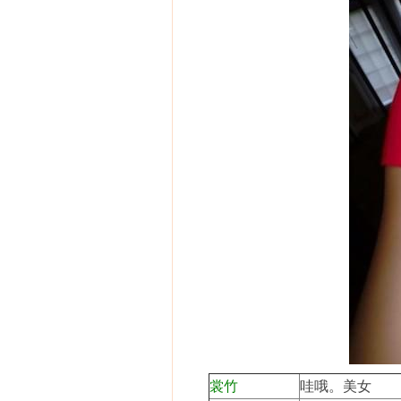
裳竹
哇哦。美女