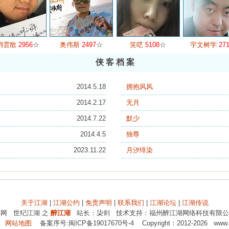
消雲散
2956
☆
奥伟斯
2497
☆
笑呓
5108
☆
宇文树学
27
侠 客 档 案
2014.5.18
拥抱风风
2014.2.17
无月
2014.7.22
默少
2014.4.5
独尊
2023.11.22
月汐绯染
关于江湖
|
江湖公约
|
免责声明
|
联系我们
|
江湖论坛
|
江湖传说
网 世纪江湖 之
醉江湖
站长：柒剑 技术支持：福州醉江湖网络科技有限公
网站地图
备案序号:闽ICP备19017670号-4 Copyright：2012-2026 www.zu