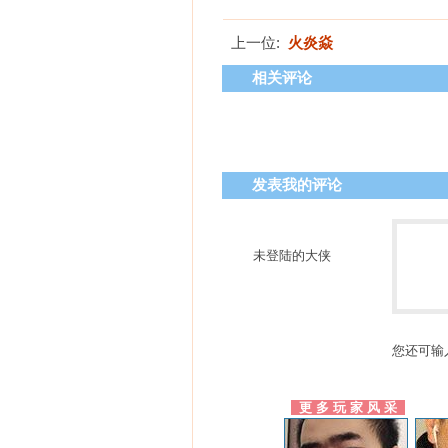
上一位:
火炎焱
相关评论
发表我的评论
未登陆的大侠
您还可输
更 多 玩 家 风 采