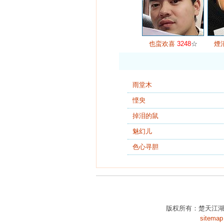
也蛮欢喜
3248
☆
煙
雨堂木
悭臾
掉泪的鼠
魅幻儿
色心寻胆
版权所有：楚天江湖
sitemap