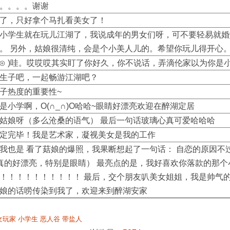
。。。。谢谢
了，只好拿个马扎看美女了！
小学生就在玩儿江湖了，我说成年的男女们呀，可不要轻易就婚
。 另外，姑娘很清纯，会是个小美人儿的。希望你玩儿得开心
⊙o⊙ )哇。哎哎哎其实盯了你好久，你不说话，弄滴伦家以为你是
生子吧，一起畅游江湖吧？
子热度的重要性~
是小学啊，O(∩_∩)O哈哈~眼睛好漂亮欢迎在醉湖定居
姑娘呀（多么沧桑的语气） 最后一句话玻璃心真可爱哈哈哈
定完毕！我是艺术家，凝视美女是我的工作
我也是 看了菇娘的爆照，我果断想起了一句话： 自恋的原因不
真的好漂亮，特别是眼睛） 最亮点的是，我好喜欢你落款的那个
！！！！！！！！！！ 最后，交个朋友叭美女姐姐，我是帅气的
娘的话唠传染到我了，欢迎来到醉湖安家
女玩家
小学生
恶人谷
带盐人