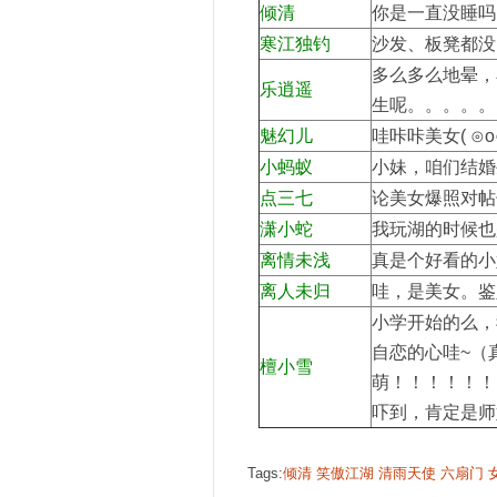
倾清
你是一直没睡吗
寒江独钓
沙发、板凳都没
多么多么地晕，
乐逍遥
生呢。。。。。
魅幻儿
哇咔咔美女( 
小蚂蚁
小妹，咱们结婚
点三七
论美女爆照对帖
潇小蛇
我玩湖的时候也
离情未浅
真是个好看的小
离人未归
哇，是美女。鉴
小学开始的么，
自恋的心哇~（
檀小雪
萌！！！！！！
吓到，肯定是师
Tags:
倾清
笑傲江湖
清雨天使
六扇门