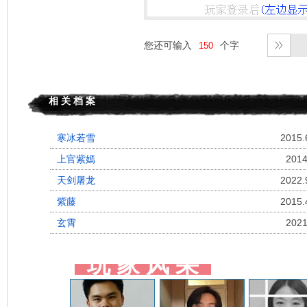
您还可输入
个字
相 关 档 案
寒冰若雪
2015.
上官紫嫣
2014
天剑屠龙
2022.
紫藤
2015.
玄霄
2021
玩 家 风 采