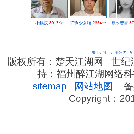
小蚂蚁
3917
☆
弹珠少女喵
2654
☆
寒冰若雪
3
关于江湖
|
江湖公约
|
免
版权所有：楚天江湖网 世纪
持：福州醉江湖网络科
sitemap
网站地图
备案序
Copyright：2012