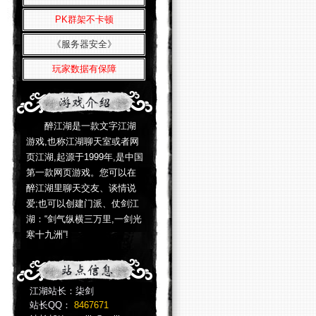
PK群架不卡顿
《服务器安全》
玩家数据有保障
醉江湖是一款文字江湖
游戏,也称江湖聊天室或者网
页江湖,起源于1999年,是中国
第一款网页游戏。您可以在
醉江湖里聊天交友、谈情说
爱;也可以创建门派、仗剑江
湖：“剑气纵横三万里,一剑光
寒十九洲”!
江湖站长：柒剑
站长QQ：
8467671