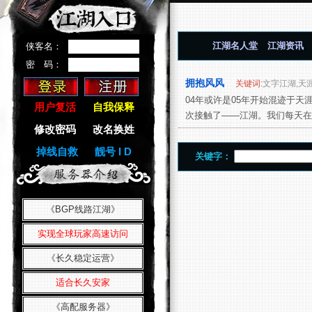
江湖名人堂
江湖资讯
侠客名：
密 码：
拥抱风风
关键词:
文字江湖,天涯
04年或许是05年开始混迹于
用户复活
自我保释
次接触了——江湖。我们每天在
修改密码
改名换姓
掉线自救
靓号 I D
关键字：
《BGP线路江湖》
实现全球玩家高速访问
《长久稳定运营》
适合长久安家
《高配服务器》