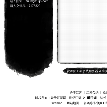
站长邮箱：zuijh@zuijh.com
新人交流群：7175820
最流畅江湖:多线服务器全球
关于江湖
|
江湖公约
|
免
版权所有：楚天江湖网 世纪江湖 之
醉江湖
站长：
sitemap
网站地图
备案序号:闽ICP备1901