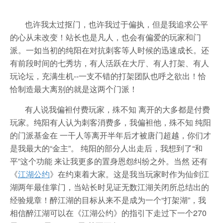
也许我太过抠门，也许我过于偏执，但是我追求公平
的心从未改变！站长也是凡人，也会有偏爱的玩家和门
派。一如当初的纯阳在对抗刺客等人时候的迅速成长。还
有前段时间的七秀坊，有人活跃在大厅、有人打架、有人
玩论坛，充满生机--一支不错的打架团队也呼之欲出！恰
恰制造最大离别的就是这两个门派！
有人说我偏袒付费玩家，殊不知 离开的大多都是付费
玩家。纯阳有人认为刺客消费多，我偏袒他，殊不知 纯阳
的门派基金在 一干人等离开半年后才被唐门超越，你们才
是我最大的“金主”。 纯阳的部分人出走后，我想到了“和
平”这个功能 来让我更多的置身恩怨纠纷之外。当然 还有
《
江湖公约
》在约束着大家。这是我当玩家时作为仙剑江
湖两年最佳掌门，当站长时见证无数江湖关闭所总结出的
经验规章！醉江湖的目标从来不是成为一个“打架湖”，我
相信醉江湖可以在《江湖公约》的指引下走过下一个270