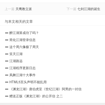
上一篇
天鹰教立派
下一篇
七剑江湖的诞生
与本文相关的文章
醉江湖算成功了吗？
简化江湖登录信息
这个周六像极了周天
笑天江湖
江湖路远
江湖程序更新日志
凤舞江湖十大事件
HTML5页头声明不能乱用
《渊龙江湖》唐伯虎至《世纪江湖》阿男的一封信
赠送正版《渊龙江湖》的公开信 之二