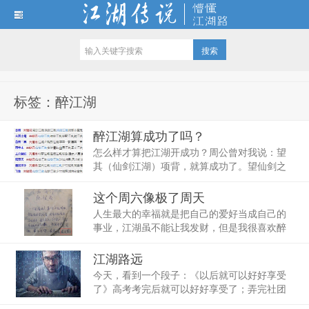
江湖传说
标签：醉江湖
醉江湖算成功了吗？
怎么样才算把江湖开成功？周公曾对我说：望
其（仙剑江湖）项背，就算成功了。望仙剑之
项背！醉江湖应该早就达到了吧。从醉江湖的
年度评选对比仙剑江湖年度评选和仙剑江湖人
这个周六像极了周天
物史册，包括PK和人气等等，醉江湖已经不落
人生最大的幸福就是把自己的爱好当成自己的
下风，在江...
事业，江湖虽不能让我发财，但是我很喜欢醉
江湖，且醉江湖的收入加上我的本职工作的收
入也能让我的收入超过多数人了。我的另一大
江湖路远
幸福就是人到中年还能重拾少年时候的爱好--足
今天，看到一个段子：《以后就可以好好享受
球。前阵子偶...
了》高考考完后就可以好好享受了；弄完社团
后就可以好好享受了；大学毕业后就可以好好