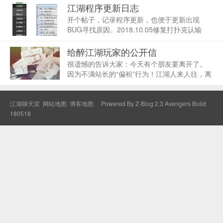
享受了；找到工作后就可以好好享受了；工作
江湖程序更新日志
2、3年熟练以后就可以好好享受了；策划案做
开个帖子，记录程序更新，也便于更新出现
完后就可...
BUG寻找原因。2018.10.05修复打扑克认输
BUG名单更新：掌门后门派颜色显示粗体，增
加名单里自己的图片标识粗体发言，最后的发
给醉江湖玩家的公开信
言人的名字去掉猪场最高产量由19调高到
很遗憾的告诉大家：今天有个朋友要离开了。
202018...
因为不满站长的“偏袒”行为！江湖人来人往，离
别每天都在上演。江湖离开了谁都能转，当初
的纯阳的信仰、正月十五、依依、水月、大牛...
和刺客等人，还...
江湖聊天室
网站地图
博客地图
Powered By
Z-Blog 2.3 Avengers Build
180518