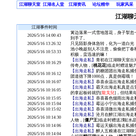
江湖聊天室
江湖名人堂
江湖资讯
论坛精华
玩家风采
江湖聊
江湖事件时间
篱边落果一式雪地莲花，身子掣忽
2026/5/16 14:00:43
到手了。
2026/5/16 13:26:32
只见陌影身体急转，化为一道白光
池小晚趁别人不注意，偷偷把丁春
2026/5/16 10:53:33
积极，蛮迅速的嘛！
【出海走私】
青初在江湖聊天室出
2026/5/16 10:16:29
传奇人物，[
桃花花
]临走时赠送魅力
【出海走私】
奶糖团团出海走私捕
2026/5/16 10:16:12
团道德下降1000点，真是倒霉哦！
2026/5/16 10:16:07
【出海走私】
恭喜余温出海走私捕鱼
【出海走私】
霸天出海走私真是点背
2026/5/16 10:16:05
的拿起板砖就扔[
龍戈兒
]，但结果
2026/5/16 10:15:05
【出海走私】
恭喜暮色烟雨出海走私
2026/5/16 10:15:04
【出海走私】
霉运小宁出海走私捕
2026/5/16 10:15:02
【出海走私】
恭喜清微出海走私捕鱼
【出海走私】
沧月在醉江湖出海走
2026/5/16 10:14:30
人物，[
僵尸王
]临走时赠送2颗[水
2026/5/16 10:14:06
【出海走私】
霉运天赐出海走私捕
【出海走私】
醉人五粮液在江湖聊
2026/5/16 10:14:04