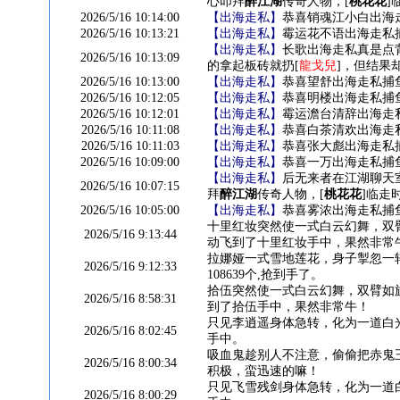
心叩拜
醉江湖
传奇人物，[
桃花花
]
2026/5/16 10:14:00
【出海走私】
恭喜销魂江小白出海走
2026/5/16 10:13:21
【出海走私】
霉运花不语出海走私捕
【出海走私】
长歌出海走私真是点背
2026/5/16 10:13:09
的拿起板砖就扔[
龍戈兒
]，但结果
2026/5/16 10:13:00
【出海走私】
恭喜望舒出海走私捕鱼
2026/5/16 10:12:05
【出海走私】
恭喜明楼出海走私捕鱼
2026/5/16 10:12:01
【出海走私】
霉运澹台清辞出海走私
2026/5/16 10:11:08
【出海走私】
恭喜白茶清欢出海走私
2026/5/16 10:11:03
【出海走私】
恭喜张大彪出海走私捕
2026/5/16 10:09:00
【出海走私】
恭喜一万出海走私捕鱼
【出海走私】
后无来者在江湖聊天
2026/5/16 10:07:15
拜
醉江湖
传奇人物，[
桃花花
]临走
2026/5/16 10:05:00
【出海走私】
恭喜雾浓出海走私捕鱼
十里红妆突然使一式白云幻舞，双
2026/5/16 9:13:44
动飞到了十里红妆手中，果然非常
拉娜娅一式雪地莲花，身子掣忽一
2026/5/16 9:12:33
108639个,抢到手了。
拾伍突然使一式白云幻舞，双臂如
2026/5/16 8:58:31
到了拾伍手中，果然非常牛！
只见李逍遥身体急转，化为一道白
2026/5/16 8:02:45
手中。
吸血鬼趁别人不注意，偷偷把赤鬼
2026/5/16 8:00:34
积极，蛮迅速的嘛！
只见飞雪残剑身体急转，化为一道
2026/5/16 8:00:29