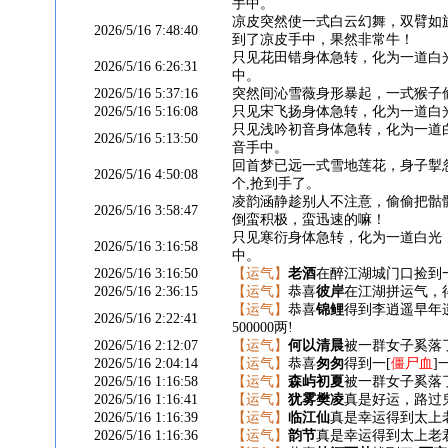
手中。
凉皮突然使一式白云幻舞，双臂如
2026/5/16 7:48:40
到了凉皮手中，果然非常牛！
只见花田错身体急转，化为一道白
2026/5/16 6:26:31
中。
2026/5/16 5:37:16
突然间沁雪薇身形暴起，一式猴子
2026/5/16 5:16:08
只见宋飞扬身体急转，化为一道白
只见浅吟初音身体急转，化为一道
2026/5/16 5:13:50
音手中。
回首梦已远一式雪地莲花，身子掣
2026/5/16 4:50:08
个,抢到手了。
凌韵涵静趁别人不注意，偷偷把骷
2026/5/16 3:58:47
倒蛮积极，蛮迅速的嘛！
只见寒衍身体急转，化为一道白光
2026/5/16 3:16:58
中。
2026/5/16 3:16:50
【运气】
老酒
在醉江湖城门口捡到
2026/5/16 2:36:15
【运气】
恭喜
彼岸
在江湖拼运气，得
【运气】
恭喜
锦鲤
得到李逍遥早年
2026/5/16 2:22:41
500000两!
2026/5/16 2:12:07
【运气】
何以清晨
被一群女子奚落了
2026/5/16 2:04:14
【运气】
恭喜
匆匆
得到一[
僵尸血
]
2026/5/16 1:16:58
【运气】
森屿初夏
被一群女子奚落了
2026/5/16 1:16:41
【运气】
犹雾樊凌
真是好运，路过鬼
2026/5/16 1:16:39
【运气】
临江仙
真是幸运得到太上
2026/5/16 1:16:36
【运气】
韵节
真是幸运得到太上老