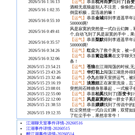
2026/5/16 1:16:13
【运气】
恭喜
枕河而梦
找到了
[百变
酒精无底狼趁别人不注意，偷偷把
2026/5/16 1:02:35
倒蛮积极，蛮迅速的嘛！
【运气】
恭喜
金城
得到李逍遥早年
2026/5/16 0:55:10
500000两!
风是寂寞的突然使一式白云幻舞，
2026/5/16 0:49:41
个,自动飞到了风是寂寞的手中，
【运气】
恭喜
梨默
得到李逍遥早年
2026/5/16 0:35:57
500000两!
2026/5/16 0:34:26
【运气】
红尘
为了救个美女，被一阵殴
【运气】
恭喜
篱边落果
在文字聊天室
2026/5/16 0:32:06
条！
2026/5/15 23:54:21
【运气】
苍狼
在江湖闯荡的时候,无
2026/5/15 23:43:26
【运气】
华灯初上
闯荡江湖意外得
2026/5/15 23:32:46
【运气】
小九
在聊天室拼运气，被应
2026/5/15 23:16:19
【运气】
淡雅妞
正在家里洗澡，忘了关
2026/5/15 23:08:01
突然间石蜂糖身形暴起，一式猴子
2026/5/15 22:55:00
【运气】
恭喜
柏奚
找到了
[百变卡]
2026/5/15 22:12:00
【运气】
风是寂寞的
被一群女子奚落
2026/5/15 21:38:53
【运气】
恭喜
嬛嬛
找到了传说中的
红尘突然使一式白云幻舞，双臂如
2026/5/15 19:12:35
了红尘手中，果然非常牛！
江湖聊天室事件详情-20260516
江湖事件详情-20260515
醉江湖事件详情-20260514