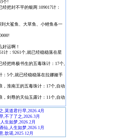
币
3个!
已经把封不平的
银两:109017
计：
呀！得到大鲨鱼、大草鱼、小鲤鱼各一
00!
么好运啊！
61
计：9261个,就已经稳稳落在星
已经把终极书生的
五毒珠
计：17个,
计：5个,就已经稳稳落在拉娜娅手
浪，淮南王的
五毒珠
计：17个,自动
浪，剑尊的
天仙玉露
计：11个,自动
莫道君行早,2026.4月
不了了之,2026.3月
生如梦,2026.2月
,人生如梦,2026.1月
谣,2025.12月