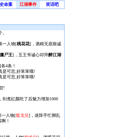
史命案
江湖事件
笑话吧
个。
第一人物[
桃花花
]，酒精无底狼诚
僵尸王
]，五王爷诚心叩拜
醉江湖
各4条！
真是可悲,好笨笨哦!
真是可悲,好笨笨哦!
贺!
剑煮紅颜吃了后魅力增加1000
第一人物[
龍戈兒
]，迷阵手忙脚乱
霉啊！