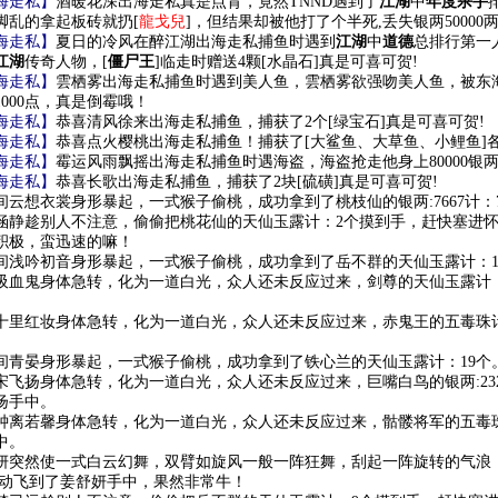
海走私】
酒暖花深出海走私真是点背，竟然TNND遇到了
江湖
中
年度杀手
脚乱的拿起板砖就扔[
龍戈兒
]，但结果却被他打了个半死,丢失银两50000
海走私】
夏日的冷风在醉江湖出海走私捕鱼时遇到
江湖
中
道德
总排行第一
江湖
传奇人物，[
僵尸王
]临走时赠送4颗[水晶石]真是可喜可贺!
海走私】
雲栖雾出海走私捕鱼时遇到美人鱼，雲栖雾欲强吻美人鱼，被东
1000点，真是倒霉哦！
海走私】
恭喜清风徐来出海走私捕鱼，捕获了2个[绿宝石]真是可喜可贺!
海走私】
恭喜点火樱桃出海走私捕鱼！捕获了[大鲨鱼、大草鱼、小鲤鱼]各
海走私】
霉运风雨飘摇出海走私捕鱼时遇海盗，海盗抢走他身上80000银两
海走私】
恭喜长歌出海走私捕鱼，捕获了2块[硫磺]真是可喜可贺!
间云想衣裳身形暴起，一式猴子偷桃，成功拿到了桃枝仙的
银两:7667
计：
涵静趁别人不注意，偷偷把桃花仙的
天仙玉露
计：2个摸到手，赶快塞进
积极，蛮迅速的嘛！
间浅吟初音身形暴起，一式猴子偷桃，成功拿到了岳不群的
天仙玉露
计：
吸血鬼身体急转，化为一道白光，众人还未反应过来，剑尊的
天仙玉露
计
十里红妆身体急转，化为一道白光，众人还未反应过来，赤鬼王的
五毒珠
。
间青晏身形暴起，一式猴子偷桃，成功拿到了铁心兰的
天仙玉露
计：19个
宋飞扬身体急转，化为一道白光，众人还未反应过来，巨嘴白鸟的
银两:23
扬手中。
钟离若馨身体急转，化为一道白光，众人还未反应过来，骷髅将军的
五毒
中。
妍突然使一式白云幻舞，双臂如旋风一般一阵狂舞，刮起一阵旋转的气浪
自动飞到了姜舒妍手中，果然非常牛！