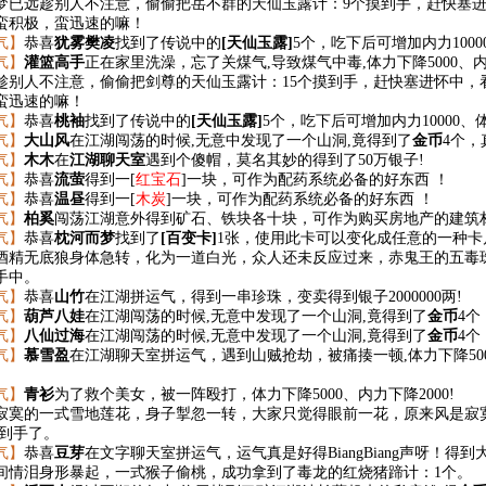
梦已远趁别人不注意，偷偷把岳不群的
天仙玉露
计：9个摸到手，赶快塞
蛮积极，蛮迅速的嘛！
气】
恭喜
犹雾樊凌
找到了传说中的
[天仙玉露]
5个，吃下后可增加内力10000
气】
灌篮高手
正在家里洗澡，忘了关煤气,导致煤气中毒,体力下降5000、内力
趁别人不注意，偷偷把剑尊的
天仙玉露
计：15个摸到手，赶快塞进怀中
蛮迅速的嘛！
气】
恭喜
桃袖
找到了传说中的
[天仙玉露]
5个，吃下后可增加内力10000、体力
气】
大山风
在江湖闯荡的时候,无意中发现了一个山洞,竟得到了
金币
4个，
气】
木木
在
江湖聊天室
遇到个傻帽，莫名其妙的得到了50万银子!
气】
恭喜
流萤
得到一[
红宝石
]一块，可作为配药系统必备的好东西 ！
气】
恭喜
温昼
得到一[
木炭
]一块，可作为配药系统必备的好东西 ！
气】
柏奚
闯荡江湖意外得到矿石、铁块各十块，可作为购买房地产的建筑
气】
恭喜
枕河而梦
找到了
[百变卡]
1张，使用此卡可以变化成任意的一种卡
酒精无底狼身体急转，化为一道白光，众人还未反应过来，赤鬼王的
五毒
手中。
气】
恭喜
山竹
在江湖拼运气，得到一串珍珠，变卖得到银子2000000两!
气】
葫芦八娃
在江湖闯荡的时候,无意中发现了一个山洞,竟得到了
金币
4个
气】
八仙过海
在江湖闯荡的时候,无意中发现了一个山洞,竟得到了
金币
4个
气】
慕雪盈
在江湖聊天室拼运气，遇到山贼抢劫，被痛揍一顿,体力下降5000
气】
青衫
为了救个美女，被一阵殴打，体力下降5000、内力下降2000!
寂寞的一式雪地莲花，身子掣忽一转，大家只觉得眼前一花，原来风是寂
抢到手了。
气】
恭喜
豆芽
在文字聊天室拼运气，运气真是好得BiangBiang声呀！
间情泪身形暴起，一式猴子偷桃，成功拿到了毒龙的
红烧猪蹄
计：1个。