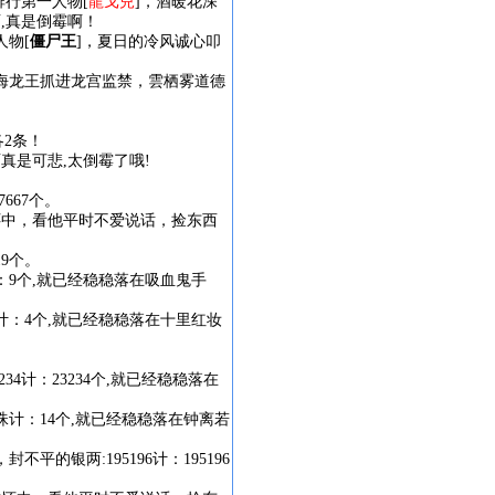
排行第一人物[
龍戈兒
]，酒暖花深
两,真是倒霉啊！
人物[
僵尸王
]，夏日的冷风诚心叩
海龙王抓进龙宫监禁，雲栖雾道德
2条！
真是可悲,太倒霉了哦!
7667个。
怀中，看他平时不爱说话，捡东西
19个。
：9个,就已经稳稳落在吸血鬼手
计：4个,就已经稳稳落在十里红妆
。
234
计：23234个,就已经稳稳落在
珠
计：14个,就已经稳稳落在钟离若
，封不平的
银两:195196
计：195196