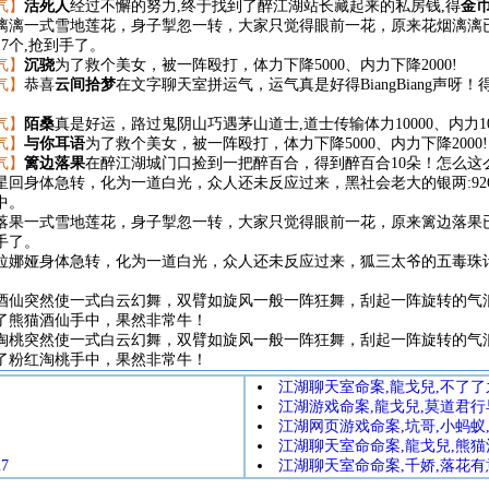
气】
活死人
经过不懈的努力,终于找到了醉江湖站长藏起来的私房钱,得
金
漓漓一式雪地莲花，身子掣忽一转，大家只觉得眼前一花，原来花烟漓漓
017个,抢到手了。
气】
沉骁
为了救个美女，被一阵殴打，体力下降5000、内力下降2000!
气】
恭喜
云间拾梦
在文字聊天室拼运气，运气真是好得BiangBiang声
气】
陌桑
真是好运，路过鬼阴山巧遇茅山道士,道士传输体力10000、内力100
气】
与你耳语
为了救个美女，被一阵殴打，体力下降5000、内力下降2000!
气】
篱边落果
在醉江湖城门口捡到一把醉百合，得到醉百合10朵！怎么这
星回身体急转，化为一道白光，众人还未反应过来，黑社会老大的
银两:92
中。
落果一式雪地莲花，身子掣忽一转，大家只觉得眼前一花，原来篱边落果
手了。
拉娜娅身体急转，化为一道白光，众人还未反应过来，狐三太爷的
五毒珠
酒仙突然使一式白云幻舞，双臂如旋风一般一阵狂舞，刮起一阵旋转的气
了熊猫酒仙手中，果然非常牛！
淘桃突然使一式白云幻舞，双臂如旋风一般一阵狂舞，刮起一阵旋转的气
了粉红淘桃手中，果然非常牛！
江湖聊天室命案,龍戈兒,不了了之,
江湖游戏命案,龍戈兒,莫道君行早,
江湖网页游戏命案,坑哥,小蚂蚁,人
江湖聊天室命命案,龍戈兒,熊猫酒仙
7
江湖聊天室命命案,千娇,落花有意,歆