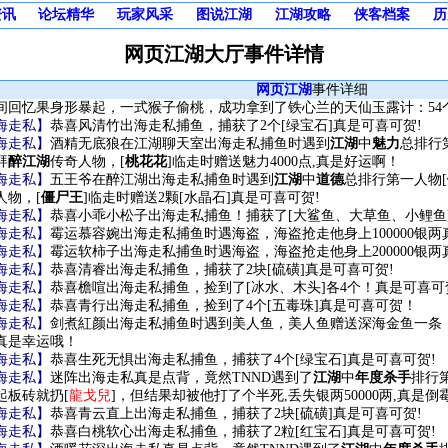
资讯
论坛精华
玩家风采
图说江湖
江湖攻略
侠客档案
历
网页江湖大厅事件详情
网页江湖
事件详细
间回忆果身形暴起，一式猴子偷桃，成功拿到了铁心兰的
天仙玉露
计：54
海走私】
恭喜风清竹出海走私捕鱼，捕获了2个[绿宝石]真是可喜可贺!
海走私】
酒精无底狼在江湖聊天室出海走私捕鱼时遇到
江湖
中
魅力
总排行
拜
醉江湖
传奇人物，[
桃花花
]临走时赠送魅力4000点,真是好运啊！
海走私】
五王爷在醉江湖出海走私捕鱼时遇到
江湖
中
道德
总排行第一人物[
人物，[
僵尸王
]临走时赠送2颗[水晶石]真是可喜可贺!
海走私】
恭喜小乖小松子出海走私捕鱼！捕获了[大鲨鱼、大草鱼、小鲤鱼]
海走私】
霉运慕容婉出海走私捕鱼时遇海盗，海盗抢走他身上100000银两
海走私】
霉运软柿子出海走私捕鱼时遇海盗，海盗抢走他身上200000银两
海走私】
恭喜清睿出海走私捕鱼，捕获了2块[硫磺]真是可喜可贺!
海走私】
恭喜檐喧出海走私捕鱼，捡到了[冰水、木头]各4个！真是可喜可
海走私】
恭喜青行出海走私捕鱼，捡到了4个[五毒珠]真是可喜可贺！
海走私】
剑煮紅颜出海走私捕鱼时遇到美人鱼，美人鱼赠送深海金鱼一条，
真是幸运哦！
海走私】
恭喜生死无惧出海走私捕鱼，捕获了4个[绿宝石]真是可喜可贺!
海走私】
迷阵出海走私真是点背，竟然TNND遇到了
江湖
中
年度杀手
排行
起板砖就扔[
龍戈兒
]，但结果却被他打了个半死,丢失银两50000两,真是倒
海走私】
恭喜青云直上出海走私捕鱼，捕获了2块[硫磺]真是可喜可贺!
海走私】
恭喜白桃软心出海走私捕鱼，捕获了2粒[红宝石]真是可喜可贺!