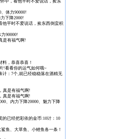
进怀中，看他平时不爱说话，捡东
、体力90000!
下降2000!
，看他平时不爱说话，捡东西倒蛮积
90000!
真是有福气啊!
材料，恭喜恭喜！
片!看看你的运气如何哦~
珠
计：7个,就已经稳稳落在酒精无
，真是有福气啊!
，真是有福气啊!
0、内力下降20000、魅力下降
寞的已经把彩依的
金币:10
计：10
得到大鲨鱼、大草鱼、小鲤鱼各一条！