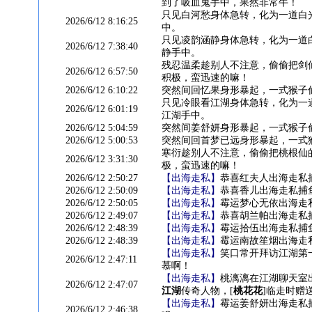
到了吸血鬼手中，果然非常牛！
只见白河愁身体急转，化为一道白
2026/6/12 8:16:25
中。
只见凌韵涵静身体急转，化为一道
2026/6/12 7:38:40
静手中。
残忍温柔趁别人不注意，偷偷把剑
2026/6/12 6:57:50
积极，蛮迅速的嘛！
2026/6/12 6:10:22
突然间回忆果身形暴起，一式猴子
只见冷眼看江湖身体急转，化为一
2026/6/12 6:01:19
江湖手中。
2026/6/12 5:04:59
突然间姜舒妍身形暴起，一式猴子
2026/6/12 5:00:53
突然间回首梦已远身形暴起，一式
寒衍趁别人不注意，偷偷把桃根仙
2026/6/12 3:31:30
极，蛮迅速的嘛！
2026/6/12 2:50:27
【出海走私】
恭喜红夫人出海走私捕
2026/6/12 2:50:09
【出海走私】
恭喜香儿出海走私捕鱼
2026/6/12 2:50:05
【出海走私】
霉运梦心无依出海走私
2026/6/12 2:49:07
【出海走私】
恭喜胡兰帕出海走私捕
2026/6/12 2:48:39
【出海走私】
霉运拾伍出海走私捕鱼
2026/6/12 2:48:39
【出海走私】
霉运南故笙烟出海走私
【出海走私】
笑口常开拜访江湖第
2026/6/12 2:47:11
慕啊！
【出海走私】
桃漓漓在江湖聊天室
2026/6/12 2:47:07
江湖
传奇人物，[
桃花花
]临走时赠送
【出海走私】
霉运姜舒妍出海走私捕
2026/6/12 2:46:38