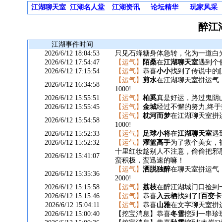
江湖聊天室
江湖名人堂
江湖资讯
论坛精华
玩家风采
醉江
江湖事件时间
2026/6/12 18:04:53
只见石蜂糖身体急转，化为一道白
2026/6/12 17:54:47
【运气】
陌桑
在
江湖聊天室
遇到个
2026/6/12 17:15:54
【运气】
恭喜
小小
找到了传说中的
【运气】
剪水
在江湖聊天室拼运气，
2026/6/12 16:34:58
1000!
2026/6/12 15:55:51
【运气】
柏奚
真是好运，路过鬼阴山巧
2026/6/12 15:55:45
【运气】
金城
经过不懈的努力,终
【运气】
枕河而梦
在江湖聊天室拼运
2026/6/12 15:54:58
1000!
2026/6/12 15:52:33
【运气】
足球小将
在
江湖聊天室
遇
2026/6/12 15:52:32
【运气】
灌篮高手
为了救个美女，被
十里红妆趁别人不注意，偷偷把邪
2026/6/12 15:41:07
蛮积极，蛮迅速的嘛！
【运气】
洒脱独醉
在聊天室拼运气，
2026/6/12 15:35:36
2000!
2026/6/12 15:15:58
【运气】
荔枝
在醉江湖城门口捡到
2026/6/12 15:15:46
【运气】
恭喜
入云栖
找到了
[百变卡
2026/6/12 15:04:11
【运气】
恭喜
山雅
在文字聊天室拼运
2026/6/12 15:00:40
【挖宝消息】恭喜
冬雪
挖到一串珍珠