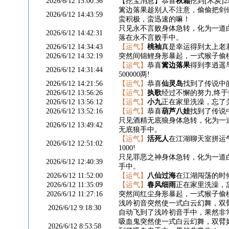
2026/6/12 15:00:36
【挖宝消息】恭喜
秋霜
挖到[木炭]
篱边落果趁别人不注意，偷偷把剑
2026/6/12 14:43:59
蛮积极，蛮迅速的嘛！
只见永不言败身体急转，化为一道
2026/6/12 14:42:31
落在永不言败手中。
2026/6/12 14:34:43
【运气】
桃袖
真是幸运得到太上老
2026/6/12 14:32:19
突然间锦鲤身形暴起，一式猴子偷
【运气】
恭喜
篱边落果
得到李逍遥
2026/6/12 14:31:44
500000两!
2026/6/12 14:21:56
【运气】
恭喜
仙灵岛
找到了传说中
2026/6/12 13:56:26
【运气】
执歌
经过不懈的努力,终
2026/6/12 13:56:12
【运气】
小九
正在家里洗澡，忘了关煤
2026/6/12 13:52:16
【运气】
恭喜
葫芦八娃
找到了传说
只见酒精无底狼身体急转，化为一
2026/6/12 13:49:42
无底狼手中。
【运气】
活死人
在江湖聊天室拼运气
2026/6/12 12:51:02
1000!
只见罪恶之神身体急转，化为一道
2026/6/12 12:40:39
手中。
2026/6/12 11:52:00
【运气】
八仙过海
在江湖闯荡的时
2026/6/12 11:35:09
【运气】
春风细雨
正在家里洗澡，忘
2026/6/12 11:27:16
突然间红尘身形暴起，一式猴子偷
浅吟初音突然使一式白云幻舞，双
2026/6/12 9:18:30
自动飞到了浅吟初音手中，果然非
吸血鬼突然使一式白云幻舞，双臂
2026/6/12 8:53:58