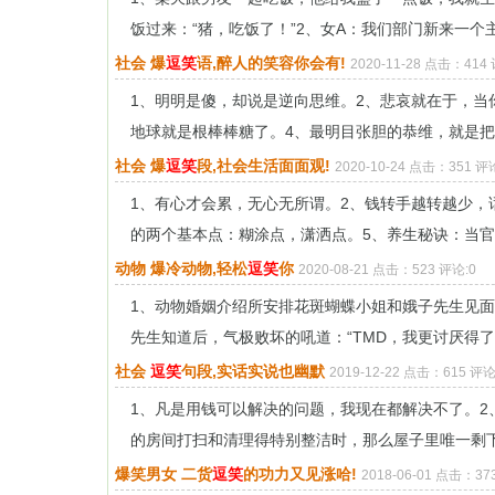
饭过来：“猪，吃饭了！”2、女A：我们部门新来一个主
社会 爆
逗笑
语,醉人的笑容你会有!
2020-11-28 点击：414
1、明明是傻，却说是逆向思维。2、悲哀就在于，当
地球就是根棒棒糖了。4、最明目张胆的恭维，就是把“悍
社会 爆
逗笑
段,社会生活面面观!
2020-10-24 点击：351 评
1、有心才会累，无心无所谓。2、钱转手越转越少，
的两个基本点：糊涂点，潇洒点。5、养生秘诀：当官要
动物 爆冷动物,轻松
逗笑
你
2020-08-21 点击：523 评论:0
1、动物婚姻介绍所安排花斑蝴蝶小姐和娥子先生见面
先生知道后，气极败坏的吼道：“TMD，我更讨厌得了皮
社会
逗笑
句段,实话实说也幽默
2019-12-22 点击：615 评论
1、凡是用钱可以解决的问题，我现在都解决不了。2
的房间打扫和清理得特别整洁时，那么屋子里唯一剩下的
爆笑男女 二货
逗笑
的功力又见涨哈!
2018-06-01 点击：37