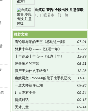
冷笑话 警告:冷段出没,注意保暖
1、门庭若市：门，脑
那
推荐文章
·
看论坛与湖的天空《感动这一刻》
07-01
活
·
醉梦十年歌 ------《江湖十年》
12-29
·
十年踪迹十年心---《江湖十年》
12-29
·
隔壁厕所的声音
05-21
子
·
僵尸王为什么不转身?
12-28
·
幽默网文 iPhoneX的段子比手机还火
11-16
·
一道大师辣评江湖
09-26
把你
·
让人左右不是
09-24
·
搞笑对话
09-15
·
天才儿童
09-14