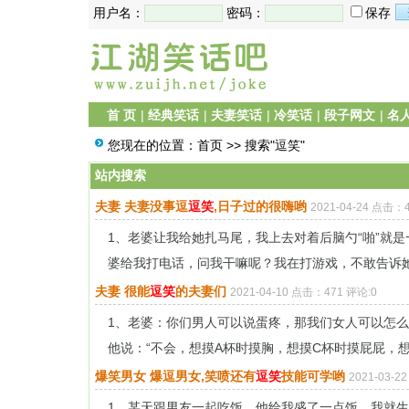
用户名：
密码：
保存
首 页
|
经典笑话
|
夫妻笑话
|
冷笑话
|
段子网文
|
名
您现在的位置：
首页
>> 搜索"逗笑"
站内搜索
夫妻 夫妻没事逗
逗笑
,日子过的很嗨哟
2021-04-24 点击：
1、老婆让我给她扎马尾，我上去对着后脑勺“啪”就是
婆给我打电话，问我干嘛呢？我在打游戏，不敢告诉她，
夫妻 很能
逗笑
的夫妻们
2021-04-10 点击：471 评论:0
1、老婆：你们男人可以说蛋疼，那我们女人可以怎
他说：“不会，想摸A杯时摸胸，想摸C杯时摸屁屁，想摸
爆笑男女 爆逗男女,笑喷还有
逗笑
技能可学哟
2021-03-2
1、某天跟男友一起吃饭，他给我盛了一点饭，我就生