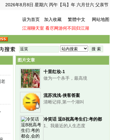
2026年8月8日 星期六 丙午【马】年 六月廿六 父亲节
设为首页
加入收藏
繁體中文
网站地图
江湖聊天室
看尽网游何不回归江湖
图片文章
十里红妆-1
做为一个杀手，最高境
刚老
流苏浅浅-侠客答案
清晰记得,第一个湖叫
，
冷笑话 逗B祝高考生们:考的都
1、我最近的人生态度
会,会的都对!
碗