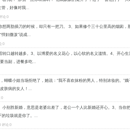
管，好像对我...
 评论:0
你想两肋插刀的时候，却只有一把刀。 3、如果修个三十公里高的烟囱，
妇撒泼”说成...
论:0
话转口越转越多。3、以博爱的名义花心，以心软的名义滥情。4、开心生
当副，进餐多吃...
，蝴蝶小姐当场拒绝了，她说：“我不喜欢抹粉的男人，特别浓妆的。”娥
肤病的女人！...
:0
、小别胜新婚，意思是老婆出差了，老公一个人比新婚还开心。3、当你
垃圾就是你了。...
3 评论:0