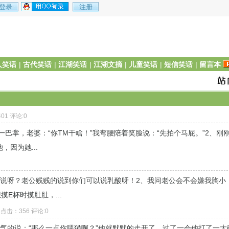
人笑话
|
古代笑话
|
江湖笑话
|
江湖文摘
|
儿童笑话
|
短信笑话
|
留言本
401 评论:0
一巴掌，老婆：“你TM干啥！”我弯腰陪着笑脸说：“先拍个马屁。”2、刚
因为她...
么说呀？老公贱贱的说到你们可以说乳酸呀！2、我问老公会不会嫌我胸小
E杯时摸肚肚，...
2 点击：356 评论:0
气的说：“那么一点你喂猫啊？”他就默默的走开了，过了一会他打了一大