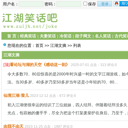
用户名：
密码：
保存
首 页
|
经典笑话
|
夫妻笑话
|
冷笑话
|
段子网文
|
名人笑话
|
古代笑
您现在的位置：
首页
>>
江湖文摘
>> 列表
江湖文摘
[顶]
看论坛与湖的天空《感动这一刻》
2025-07-01 点击：313 评论:0
令大多数70、80后惊喜的是2000年时兴盛一时的文字江湖游戏，
法。当30多岁、40多岁乃至50多岁当年还是小年轻的70、80...
仙境江湖-萤儿
2023-12-12 点击：672 评论:0
初入江湖便很幸运的结识了三位姐妹，四人结拜。伴随着结拜没多久
光点，包容她的傻乎乎，尽全力把这个打架废柴护在身后。乃至于，她
由我不由天
2023-11-25 点击：1987 评论:0