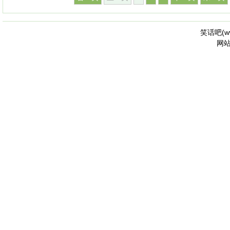
笑话吧(
w
网