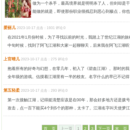
做为一个杀手，最高境界就是明明杀了人，但剑却是干
能做的就是，即使那份职业很残忍到恶心到极点，你也要
爱丽儿
2023-10-17 点击：1931 评论:0
在2021年1月份时候，为了寻找以前的时光，我踏上了世纪江湖的
中旬时候，找到了阿飞江湖和大家一起聊聊天，后来我在阿飞江湖听大.
上官晴儿
2023-10-17 点击：275 评论:0
抱着所有的好奇与幻想，在零几年，初入了《碧血江湖》。那时的我
全年级的游戏。估摸着江湖里有一半的校友。名字什么的早已不记得了
第五轻柔
2023-10-17 点击：293 评论:0
第一次接触江湖，记得挺清楚应该是在00年，那会好多地方还是拨
攻击，点一百下能买4个到5个的那种，太卡了。江湖名字叫天使梦江湖
首 页
上一页
1
2
3
下一页
末 页