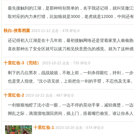
最先接触到的江湖，是那种特别简单的，名字我还记得，就叫笑傲江
取对应的内力来打猎，比如狼就是3000，老虎就是12000，中间还有.
秋白-侠客档案
2023-11-12 点击：478 评论:0
还记得初入江湖是在十几年前，最初接触网络还是背着家里人偷偷跑
喜欢那种出了安全区就可以拔刀相见快意恩仇的感觉。就为了这种感觉
十里红妆-3（完结）
2023-10-22 点击：735 评论:0
剩下的几位黑衣，战战兢兢，不敢上前，一剑杀得眼红，持剑，一步
也是受人指使。”沈小语见状，上前把住一剑的手臂，不忍伤及无辜。一
十里红妆-2
2023-10-22 点击：467 评论:0
一剑狠狠地瞪了沈小语一眼，一边不停的晃动手掌，减轻痛楚，一边
脚乱之际，滴溜溜地溜回房间，插上门，捂着嘴巴偷笑。谁让你杀人？
十里红妆-1
2023-10-20 点击：574 评论:0