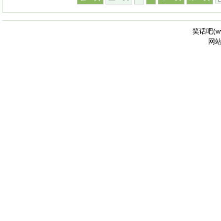
笑话吧(
w
网