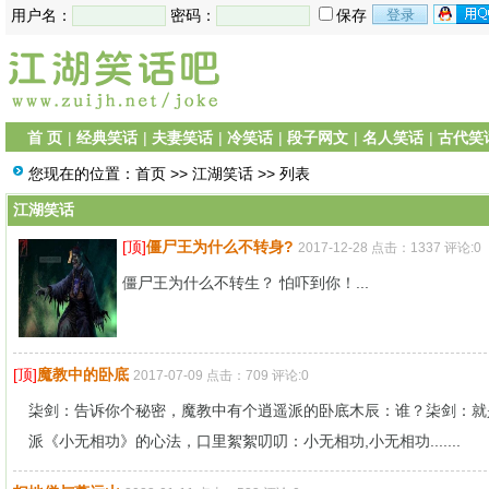
用户名：
密码：
保存
首 页
|
经典笑话
|
夫妻笑话
|
冷笑话
|
段子网文
|
名人笑话
|
古代笑
您现在的位置：
首页
>>
江湖笑话
>> 列表
江湖笑话
[顶]
僵尸王为什么不转身?
2017-12-28 点击：1337 评论:0
僵尸王为什么不转生？ 怕吓到你！...
[顶]
魔教中的卧底
2017-07-09 点击：709 评论:0
柒剑：告诉你个秘密，魔教中有个逍遥派的卧底木辰：谁？柒剑：就是
派《小无相功》的心法，口里絮絮叨叨：小无相功,小无相功.......