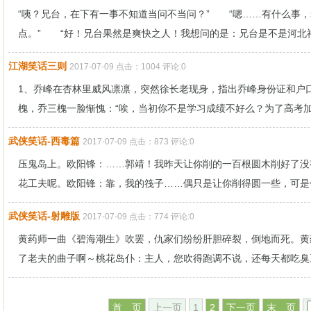
“咦？兄台，在下有一事不知道当问不当问？” “嗯……有什么事
点。” “好！兄台果然是爽快之人！我想问的是：兄台是不是河北神腿
江湖笑话三则
2017-07-09 点击：1004 评论:0
1、乔峰在杏林里威风凛凛，突然徐长老现身，指出乔峰身份证和户口
槐，乔三槐一脸惭愧：“唉，当初你不是学习成绩不好么？为了高考加分
武侠笑话-西毒篇
2017-07-09 点击：873 评论:0
压鬼岛上。欧阳锋：……郭靖！我昨天让你削的一百根圆木削好了没
花工夫呢。欧阳锋：靠，我的筏子……偶只是让你削得圆一些，可是你
武侠笑话-射雕版
2017-07-09 点击：774 评论:0
黄药师一曲《碧海潮生》吹罢，仇家们纷纷肝胆碎裂，倒地而死。黄
了老夫的曲子啊～桃花岛仆：主人，您吹得跑调不说，还每天都吃臭豆
首 页
上一页
1
2
下一页
末 页