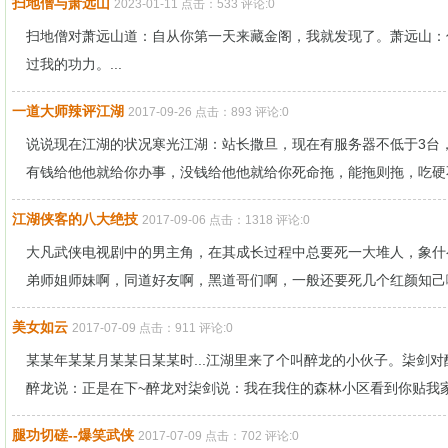
扫地僧与萧远山
2023-01-11 点击：533 评论:0
扫地僧对萧远山道：自从你第一天来藏金阁，我就发现了。萧远山：
过我的功力。...
一道大师辣评江湖
2017-09-26 点击：893 评论:0
说说现在江湖的状况寒光江湖：站长撒旦，现在有服务器不低于3台，
有钱给他他就给你办事，没钱给他他就给你死命拖，能拖则拖，吃硬不吃
江湖侠客的八大绝技
2017-09-06 点击：1318 评论:0
大凡武侠电视剧中的男主角，在其成长过程中总要死一大堆人，象什
弟师姐师妹啊，同道好友啊，黑道哥们啊，一般还要死几个红颜知己啊
美女如云
2017-07-09 点击：911 评论:0
某某年某某月某某日某某时...江湖里来了个叫醉龙的小伙子。柒剑
醉龙说：正是在下~醉龙对柒剑说：我在我住的森林小区看到你贴我家.
腿功切磋--爆笑武侠
2017-07-09 点击：702 评论:0