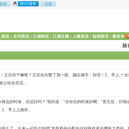
人笑话
|
古代笑话
|
江湖笑话
|
江湖文摘
|
儿童笑话
|
短信笑话
|
留言本
0
：主任你干嘛呢？主任抬头瞥了我一眼，蹦出俩字：卸货！2、早上,一女
公给你充话...
你身边的时候，你还好吗？”我回道：“没你在的时候好啊。”发完后，仔细
、早上上厕所...
你很久了，出来一起吃个饭呗”本想着他会配合说好呀或者去哪呀之类的，