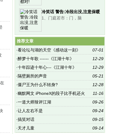
冷笑话 警告:冷段出没,注意保暖
1、门庭若市：门，脑
经
推荐文章
·
看论坛与湖的天空《感动这一刻》
07-01
发
·
醉梦十年歌 ------《江湖十年》
12-29
·
十年踪迹十年心---《江湖十年》
12-29
·
隔壁厕所的声音
05-21
尔在
·
僵尸王为什么不转身?
12-28
·
幽默网文 iPhoneX的段子比手机还火
11-16
·
一道大师辣评江湖
09-26
快
·
让人左右不是
09-24
·
搞笑对话
09-15
·
天才儿童
09-14