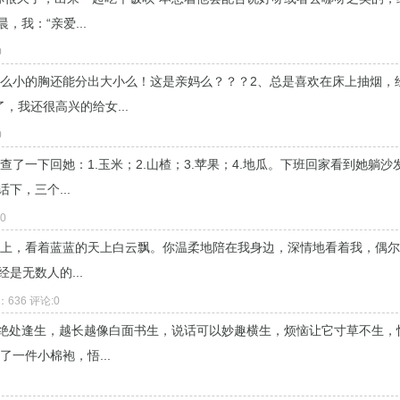
我：“亲爱...
0
那么小的胸还能分出大小么！这是亲妈么？？？2、总是喜欢在床上抽烟，
我还很高兴的给女...
0
了一下回她：1.玉米；2.山楂；3.苹果；4.地瓜。下班回家看到她躺沙
下，三个...
0
地上，看着蓝蓝的天上白云飘。你温柔地陪在我身边，深情地看着我，偶
是无数人的...
击：636 评论:0
以绝处逢生，越长越像白面书生，说话可以妙趣横生，烦恼让它寸草不生，
一件小棉袍，悟...