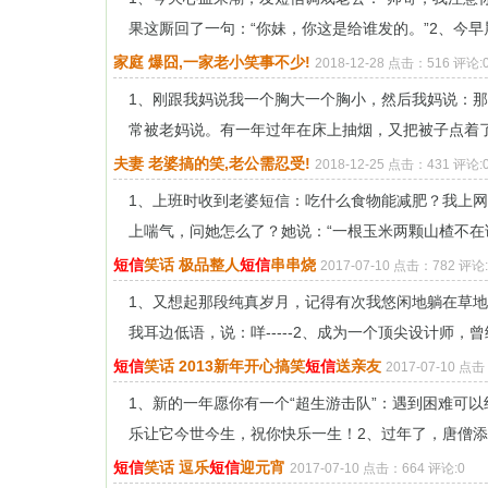
果这厮回了一句：“你妹，你这是给谁发的。”2、今早晨，
家庭 爆囧,一家老小笑事不少!
2018-12-28 点击：516 评论:
1、刚跟我妈说我一个胸大一个胸小，然后我妈说：
常被老妈说。有一年过年在床上抽烟，又把被子点着了，
夫妻 老婆搞的笑,老公需忍受!
2018-12-25 点击：431 评论:
1、上班时收到老婆短信：吃什么食物能减肥？我上网查
上喘气，问她怎么了？她说：“一根玉米两颗山楂不在话
短信
笑话 极品整人
短信
串串烧
2017-07-10 点击：782 评论:
1、又想起那段纯真岁月，记得有次我悠闲地躺在草
我耳边低语，说：咩-----2、成为一个顶尖设计师，曾经
短信
笑话 2013新年开心搞笑
短信
送亲友
2017-07-10 点
1、新的一年愿你有一个“超生游击队”：遇到困难可
乐让它今世今生，祝你快乐一生！2、过年了，唐僧添了
短信
笑话 逗乐
短信
迎元宵
2017-07-10 点击：664 评论:0