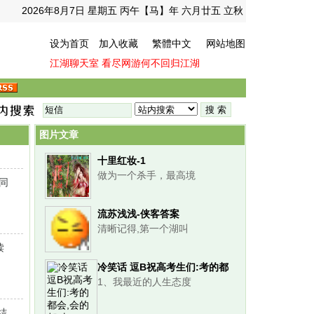
2026年8月7日 星期五 丙午【马】年 六月廿五 立秋
设为首页
加入收藏
繁體中文
网站地图
江湖聊天室
看尽网游何不回归江湖
图片文章
十里红妆-1
做为一个杀手，最高境
同
流苏浅浅-侠客答案
清晰记得,第一个湖叫
读
冷笑话 逗B祝高考生们:考的都
1、我最近的人生态度
会,会的都对!
结