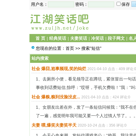
用户名：
密码：
保存
首 页
|
经典笑话
|
夫妻笑话
|
冷笑话
|
段子网文
|
名
您现在的位置：
首页
>> 搜索"短信"
站内搜索
社会 爆囧,尬事频现,笑的灿烂
2021-04-10 点击：409 评论:
1、去厕所小便，看见领导正在蹲坑，紧张冒出一句话
事收到话费短信,惊呼：“哎呀，手机欠费啦！”我：“叫老
社会 爆糗,糗到没脸没皮...
2021-04-10 点击：424 评论:0
1、女朋友出差在外，发了一条短信问候我：“我不在
了一遍，感觉明年我可能又要一个人过情人节了。。。2
夫妻 噗,爆笑夫妻笑半天
2020-10-24 点击：356 评论:0
1、今天心血来潮，发短信调戏老公：“帅哥，我注意