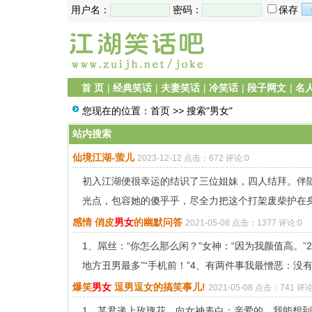
用户名：
密码：
保存
首 页
|
经典笑话
|
夫妻笑话
|
冷笑话
|
段子网文
|
名
您现在的位置：
首页
>> 搜索"男女"
站内搜索
仙境江湖-萤儿
2023-12-12 点击：672 评论:0
初入江湖便很幸运的结识了三位姐妹，四人结拜。伴
光点，包容她的傻乎乎，尽全力把这个打架废柴护在身后
感情 俏皮
男女
的幽默问答
2021-05-08 点击：1377 评论:0
1、屌丝：“你怎么那么闲？”女神：“因为我颜值高。”
地方丑男最多”“手机前！”4、有两件事我最憎恶：没有.
爆笑
男女
逗男逗女的搞笑事儿!
2021-05-08 点击：741 评论
1、某君递上玫瑰花，向女神表白：亲爱的，我能想