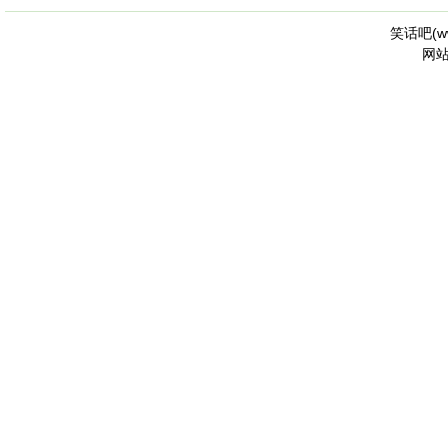
笑话吧(
w
网