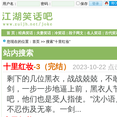
用户名：
密码：
保存
首 页
|
经典笑话
|
夫妻笑话
|
冷笑话
|
段子网文
|
名人笑话
|
古代笑
您现在的位置：
首页
>> 搜索"十里红妆"
站内搜索
十里红妆
-3（完结）
2023-10-22 
剩下的几位黑衣，战战兢兢，不
剑，一步一步地逼上前，黑衣人
吧，他们也是受人指使。”沈小
不忍伤及无辜。一剑...