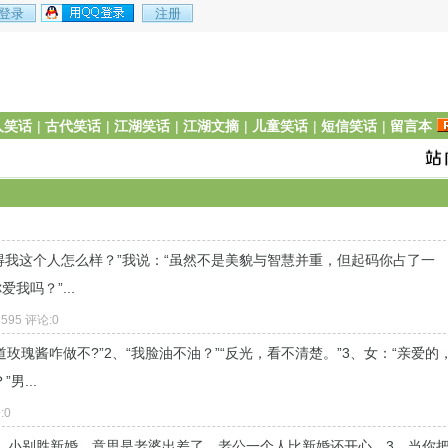
人笑话
|
古代笑话
|
江湖笑话
|
江湖文摘
|
儿童笑话
|
短信笑话
|
留言本
得我这个人怎么样？”我说：“虽然不是美貌与智慧并重，但起码你占了一
我吗？”...
：595 评论:0
玫瑰酱咋做不?”2、“我脸油不油？”“反光，看不清楚。”3、女：“亲爱的
...
:0
、小别胜新婚，意思是老婆出差了，老公一个人比新婚还开心。3、当你