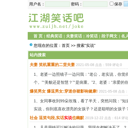
用户名：
密码：
保存
首 页
|
经典笑话
|
夫妻笑话
|
冷笑话
|
段子网文
|
名
您现在的位置：
首页
>> 搜索"实说"
站内搜索
夫妻 笑机重重的二货夫妻
2021-05-08 点击：559 评论:0
1、老婆一边照镜子一边问我：“老公，老实说，你觉
个。”“美貌还是智慧？”“是病重。”2、老婆：“亲爱的你爱
爆笑男女 爆逗男女:穿迷你裙影响健康!
2021-05-08 点击
1、女同事收到99朵玫瑰，看了半天，突然问我：“知道
实说，你到底喜欢漂亮的女孩子？还是聪明的女孩子？”男
社会 逗笑句段,实话
实说
也幽默
2019-12-22 点击：614 评论
1、凡是用钱可以解决的问题，我现在都解决不了。2