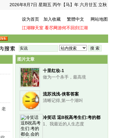
2026年8月7日 星期五 丙午【马】年 六月廿五 立秋
设为首页
加入收藏
繁體中文
网站地图
江湖聊天室
看尽网游何不回归江湖
图片文章
十里红妆-1
做为一个杀手，最高境
流苏浅浅-侠客答案
清晰记得,第一个湖叫
，老
冷笑话 逗B祝高考生们:考的都
1、我最近的人生态度
会,会的都对!
把你