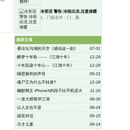
冷笑话 警告:冷段出没,注意保暖
1、门庭若市：门，脑
推荐文章
·
看论坛与湖的天空《感动这一刻》
07-01
·
醉梦十年歌 ------《江湖十年》
12-29
·
十年踪迹十年心---《江湖十年》
12-29
·
隔壁厕所的声音
05-21
·
僵尸王为什么不转身?
12-28
·
幽默网文 iPhoneX的段子比手机还火
11-16
·
一道大师辣评江湖
09-26
·
让人左右不是
09-24
·
搞笑对话
09-15
·
天才儿童
09-14