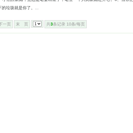
垃圾就是你了。...
下一页
末 页
共
3
条记录 10条/每页