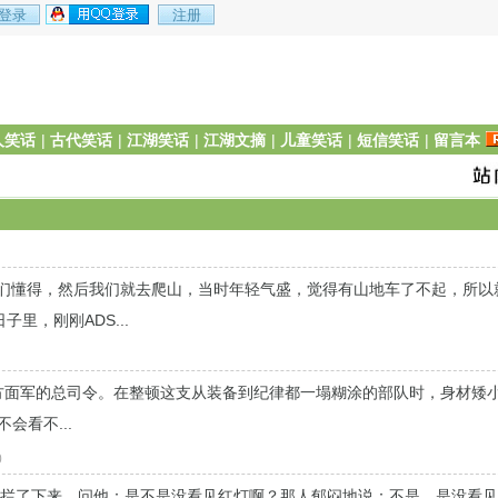
人笑话
|
古代笑话
|
江湖笑话
|
江湖文摘
|
儿童笑话
|
短信笑话
|
留言本
你们懂得，然后我们就去爬山，当时年轻气盛，觉得有山地车了不起，所以
里，刚刚ADS...
意大利方面军的总司令。在整顿这支从装备到纪律都一塌糊涂的部队时，身材矮
会看不...
0
e把他拦了下来，问他：是不是没看见红灯啊？那人郁闷地说：不是，是没看见