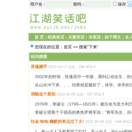
用户名：
密码：
保存
首 页
|
经典笑话
|
夫妻笑话
|
冷笑话
|
段子网文
|
名
您现在的位置：
首页
>> 搜索"下来"
站内搜索
灵魂捕手
2023-10-17 点击：286 评论:0
2002年的时候，恰逢高中一年级，遇到心动女生，
从山水冲下来。。。结果就是腿折了，休学。休学的日子
消除这个差别
2023-01-09 点击：297 评论:0
1976年，拿破仑（1769—1821年）被任命为
拿破仑望着个子很高的奥热罗将军说：“将军先生，你不
社会 哈哈,幽默的有点过了火!
2021-05-08 点击：546 评论:
1、有一个人飞奔着闯了红灯，不一会儿，Pol.ic