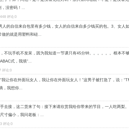
没密码！...
448 评论:0
男人的自信来自包里有多少钱，女人的自信来自多少钱买的包。3、女人
的就是用塑料和硅...
，不玩手机不发呆，因为我知道一节课只有45分钟。。。。。。根本不
C式，我填“...
7 评论:0
“我让你在外面玩女人，我让你在外面玩女人！”这男子被打急了，说：“T
，我想你...
伸手去接，这二货来了句：接下来请欣赏我给你带来的节目，一人吃两梨。
寸偏小，我问老板：...
23 评论:0