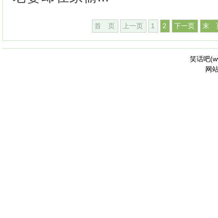
首 页
上一页
1
2
下一页
末 
笑话吧(
w
网