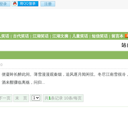
人笑话
|
古代笑话
|
江湖笑话
|
江湖文摘
|
儿童笑话
|
短信笑话
|
留言本
:0
，便凝眸长醉此间。薄雪漫漫观秦烟，追风逐月闻闲弦。冬尽江南雪很冷
未酣骤临离殇，问归...
下一页
末 页
共
1
条记录 10条/每页