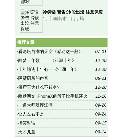
冷笑话 警告:冷段出没,注意保暖
1、门庭若市：门，脑
推荐文章
·
看论坛与湖的天空《感动这一刻》
07-01
·
醉梦十年歌 ------《江湖十年》
12-29
·
十年踪迹十年心---《江湖十年》
12-29
·
隔壁厕所的声音
05-21
·
僵尸王为什么不转身?
12-28
·
幽默网文 iPhoneX的段子比手机还火
11-16
·
一道大师辣评江湖
09-26
·
让人左右不是
09-24
·
搞笑对话
09-15
·
天才儿童
09-14