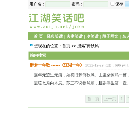
用户名：
密码：
保存
首 页
|
经典笑话
|
夫妻笑话
|
冷笑话
|
段子网文
|
名
您现在的位置：
首页
>> 搜索"倚秋风"
站内搜索
醉梦十年歌 ------《江湖十年》
2022-12-29 点击：696 评论
遥年无迹过无痕，如初旧梦倚秋风。山里朵惊鸿一瞥
迟暖七秀向木辰。苏三不说眷然顾，且斟浮生酒一壶。酒
首 页
上一页
1