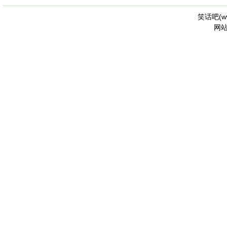
笑话吧(
w
网