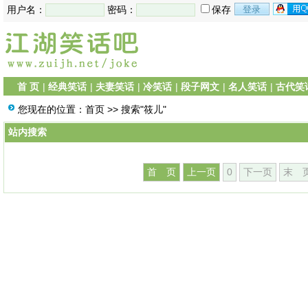
用户名：
密码：
保存
首 页
|
经典笑话
|
夫妻笑话
|
冷笑话
|
段子网文
|
名人笑话
|
古代笑
您现在的位置：
首页
>> 搜索"筱儿"
站内搜索
首 页
上一页
0
下一页
末 