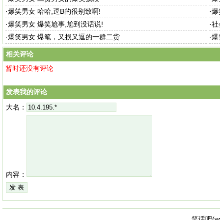
·
爆笑男女 哈哈,逗B的很别致啊!
·
爆
·
爆笑男女 爆笑尬事,尬到没话说!
·
社
·
爆笑男女 爆笔，又损又逗的一群二货
·
爆
相关评论
暂时还没有评论
发表我的评论
大名：
内容：
笑话吧(
w