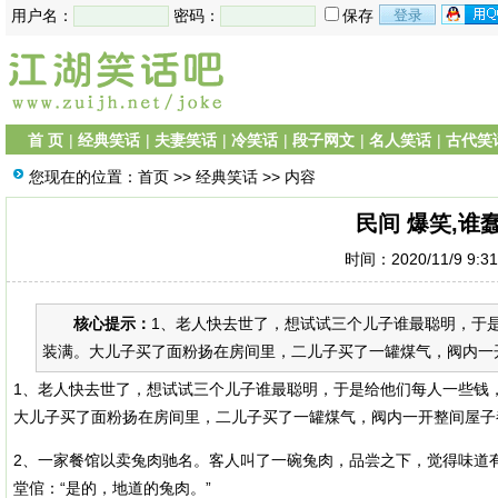
用户名：
密码：
保存
首 页
|
经典笑话
|
夫妻笑话
|
冷笑话
|
段子网文
|
名人笑话
|
古代笑
您现在的位置：
首页
>>
经典笑话
>> 内容
民间 爆笑,谁
时间：2020/11/9 9:3
核心提示：
1、老人快去世了，想试试三个儿子谁最聪明，于
装满。大儿子买了面粉扬在房间里，二儿子买了一罐煤气，阀内一开
1、老人快去世了，想试试三个儿子谁最聪明，于是给他们每人一些钱
大儿子买了面粉扬在房间里，二儿子买了一罐煤气，阀内一开整间屋子
2、一家餐馆以卖兔肉驰名。客人叫了一碗兔肉，品尝之下，觉得味道有
堂倌：“是的，地道的兔肉。”