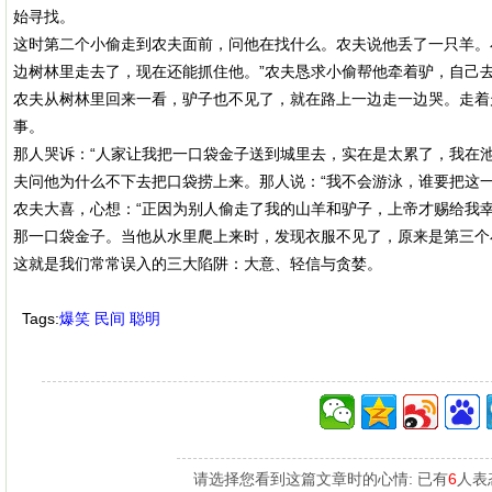
始寻找。
这时第二个小偷走到农夫面前，问他在找什么。农夫说他丢了一只羊。
边树林里走去了，现在还能抓住他。”农夫恳求小偷帮他牵着驴，自己
农夫从树林里回来一看，驴子也不见了，就在路上一边走一边哭。走着
事。
那人哭诉：“人家让我把一口袋金子送到城里去，实在是太累了，我在
夫问他为什么不下去把口袋捞上来。那人说：“我不会游泳，谁要把这
农夫大喜，心想：“正因为别人偷走了我的山羊和驴子，上帝才赐给我
那一口袋金子。当他从水里爬上来时，发现衣服不见了，原来是第三个
这就是我们常常误入的三大陷阱：大意、轻信与贪婪。
Tags:
爆笑
民间
聪明
请选择您看到这篇文章时的心情: 已有
6
人表