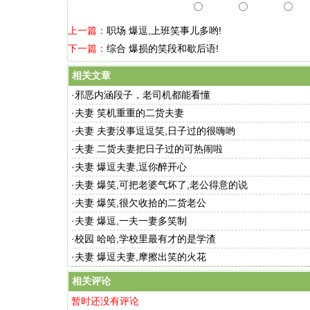
上一篇：
职场 爆逗,上班笑事儿多哟!
下一篇：
综合 爆损的笑段和歇后语!
相关文章
·
邪恶内涵段子，老司机都能看懂
·
夫妻 笑机重重的二货夫妻
·
夫妻 夫妻没事逗逗笑,日子过的很嗨哟
·
夫妻 二货夫妻把日子过的可热闹啦
·
夫妻 爆逗夫妻,逗你醉开心
·
夫妻 爆笑,可把老婆气坏了,老公得意的说
·
夫妻 爆笑,很欠收拾的二货老公
·
夫妻 爆逗,一夫一妻多笑制
·
校园 哈哈,学校里最有才的是学渣
·
夫妻 爆逗夫妻,摩擦出笑的火花
相关评论
暂时还没有评论