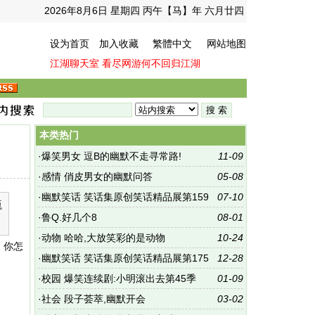
2026年8月6日 星期四 丙午【马】年 六月廿四
设为首页
加入收藏
繁體中文
网站地图
江湖聊天室
看尽网游何不回归江湖
本类热门
·
爆笑男女 逗B的幽默不走寻常路!
11-09
·
感情 俏皮男女的幽默问答
05-08
·
幽默笑话 笑话集原创笑话精品展第159
07-10
瓶
期
·
鲁Q.好几个8
08-01
·
动物 哈哈,大放笑彩的是动物
10-24
，你怎
·
幽默笑话 笑话集原创笑话精品展第175
12-28
期
·
校园 爆笑连续剧:小明滚出去第45季
01-09
·
社会 段子荟萃,幽默开会
03-02