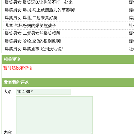
·
爆笑男女 爆笑逗B,让你笑不打一处来
·
爆
·
爆笑男女 爆损,马上就翻脸儿的节奏啊!
·
爆
·
爆笑男女 爆逗,二起来真好笑!
·
爆
·
儿童 气坏爸妈的爆笑熊孩子
·
社
·
爆笑男女 二货男女的爆笑损段
·
爆
·
爆笑男女 哈哈,逗B的很别致啊!
·
爆
·
爆笑男女 爆笑尬事,尬到没话说!
·
社
相关评论
暂时还没有评论
发表我的评论
大名：
内容：