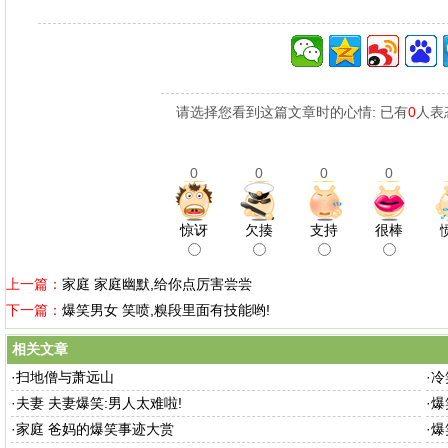
请选择您看到这篇文章时的心情: 已有
0
人表
0
0
0
0
惊讶
欠揍
支持
很棒
上一篇：
家庭 家庭幽默,给你点厉害尝尝
下一篇：
爆笑男女 笑喷,糗段里面有技能哟!
相关文章
·
扫地僧与萧远山
·
冷
·
夫妻 夫妻爆笑:男人太难啦!
·
爆
·
家庭 爸妈的爆笑事迹大赏
·
爆