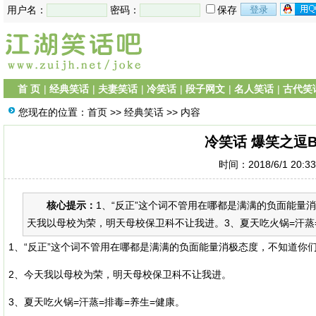
用户名：
密码：
保存
首 页
|
经典笑话
|
夫妻笑话
|
冷笑话
|
段子网文
|
名人笑话
|
古代笑
您现在的位置：
首页
>>
经典笑话
>> 内容
冷笑话 爆笑之逗B
时间：2018/6/1 20:3
核心提示：
1、“反正”这个词不管用在哪都是满满的负面能量
天我以母校为荣，明天母校保卫科不让我进。3、夏天吃火锅=汗蒸=排
1、“反正”这个词不管用在哪都是满满的负面能量消极态度，不知道你
2、今天我以母校为荣，明天母校保卫科不让我进。
3、夏天吃火锅=汗蒸=排毒=养生=健康。