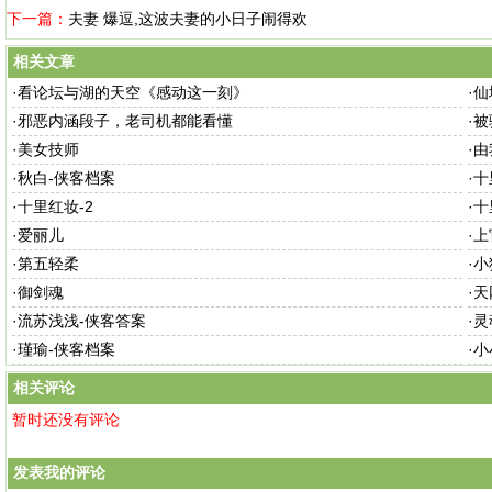
下一篇：
夫妻 爆逗,这波夫妻的小日子闹得欢
相关文章
·
看论坛与湖的天空《感动这一刻》
·
仙
·
邪恶内涵段子，老司机都能看懂
·
被
·
美女技师
·
由
·
秋白-侠客档案
·
十
·
十里红妆-2
·
十
·
爱丽儿
·
上
·
第五轻柔
·
小
·
御剑魂
·
天
·
流苏浅浅-侠客答案
·
灵
·
瑾瑜-侠客档案
·
小
相关评论
暂时还没有评论
发表我的评论