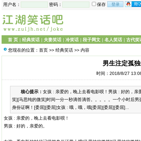
用户名：
密码：
保存
首 页
|
经典笑话
|
夫妻笑话
|
冷笑话
|
段子网文
|
名人笑话
|
古代笑
您现在的位置：
首页
>>
经典笑话
>> 内容
男生注定孤独
时间：2018/8/27 13:
核心提示：
女孩 : 亲爱的，晚上去看电影呗！男孩 : 好的，
笑][马思纯的微笑]时间一分一秒滴答滴答。。。。。一个小时后男
身份证啊！[委屈][委屈]女孩 : 哦，哦，哦[委屈][委屈][委屈]...
女孩 : 亲爱的，晚上去看电影呗！
男孩 : 好的，亲爱的。