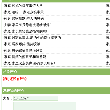
·
家庭 爸妈的爆笑事迹大赏
·
家
·
家庭 哈哈,一家老少笑半天
·
家
·
家庭 居家幽默,醉人的爸妈
·
家
·
夫妻 家里有只母老虎是啥感觉?
·
家
·
家庭 家长搞笑也是很赞的哟!
·
家
·
家庭 居家逗事儿,老的少的都很搞笑的
·
家
·
家庭 居家爆笑,能笑喷饭
·
家
·
家庭 爸妈很搞笑也很好笑
·
家
·
家庭 搞笑的熊孩子和逗爸妈
·
家
·
家庭 家里没点笑声,那得多无聊呀!
·
家
相关评论
暂时还没有评论
发表我的评论
大名：