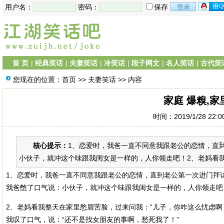
用户名：
密码：
保存
首 页
|
经典笑话
|
夫妻笑话
|
冷笑话
|
段子网文
|
名人笑话
|
古代笑
您现在的位置：
首页
>>
夫妻笑话
>> 内容
家庭 爆糗,家
时间：2019/1/28 22:
核心提示：
1、恋爱时，我爸一直不同意我跟老公的恋情，直
小伙子，就冲这个味跟我闺女是一样的，人你领走吧！2、老妈看我整
1、恋爱时，我爸一直不同意我跟老公的恋情，直到老公第一次进门拜
我爸憋了口气说：小伙子，就冲这个味跟我闺女是一样的，人你领走吧
2、老妈看我整天在家里愁眉苦脸，过来问我：“儿子，你咋这么忧虑啊
我叹了口气，说：“还不是找女朋友的事啊，愁死我了！”