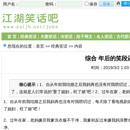
用户名：
密码：
保存
首 页
|
经典笑话
|
夫妻笑话
|
冷笑话
|
段子网文
|
名人笑话
|
古代笑
您现在的位置：
首页
>>
经典笑话
>> 内容
综合 年后的笑段
时间：2019/3/2 1:0
核心提示：
1、自从年前我结婚之后我妈再也没有对我唠叨过
了，这就是人们常说的“娶了媳妇，旺了娘”吧！2、过年在家，老妈
1、自从年前我结婚之后我妈再也没有对我唠叨过，每天除了看电视剧
了媳妇，旺了娘”吧！
2、过年在家，老妈嫌弃我爹洗衣服不干净，我爹则反过来嫌我妈浪费
净。