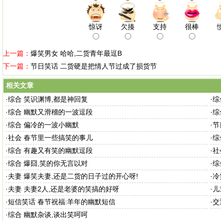
惊讶
欠揍
支持
很棒
上一篇：
爆笑男女 哈哈,二货青年最逗B
下一篇：
节日笑话 二货硬是把情人节过成了损货节
相关文章
·
综合 笑识渊博,都是神回复
·
综
·
综合 幽默又滑稽的一波逗段
·
综
·
综合 偏冷的一波小幽默
·
节
·
社会 春节里一些搞笑的事儿
·
综
·
综合 有趣又有笑的幽默逗段
·
社
·
综合 爆囧,笑的你无言以对
·
综
·
夫妻 爆笑夫妻,还是二货的日子过的开心呀!
·
冷
·
夫妻 夫妻2人,还是老婆的笑搞的好呀
·
儿
·
短信笑话 春节祝福:羊年的幽默短信
·
交
·
综合 幽默杂谈,谈出笑呵呵