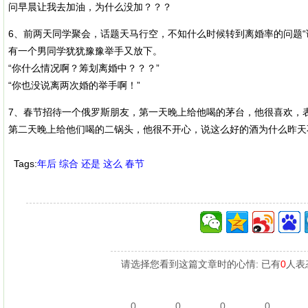
问早晨让我去加油，为什么没加？？？
6、前两天同学聚会，话题天马行空，不知什么时候转到离婚率的问题“
有一个男同学犹犹豫豫举手又放下。
“你什么情况啊？筹划离婚中？？？”
“你也没说离两次婚的举手啊！”
7、春节招待一个俄罗斯朋友，第一天晚上给他喝的茅台，他很喜欢，
第二天晚上给他们喝的二锅头，他很不开心，说这么好的酒为什么昨天
Tags:
年后
综合
还是
这么
春节
请选择您看到这篇文章时的心情: 已有
0
人表
0
0
0
0