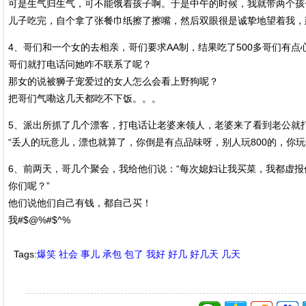
可是生气归生气，可不能饿着孩子啊。于是中午的时候，我就带两个孩
儿子吃完，自个拿了张餐巾纸擦了擦嘴，然后双眼很是诚挚地望着我，建
4、哥们和一个女的去相亲，哥们要求AA制，结果吃了500多哥们有点
哥们就打电话问她咋不联系了呢？
那女的说被狮子宠爱过的女人怎么会看上野狗呢？
把哥们气嘞这几天都吃不下饭。。。
5、派出所抓了几个漂客，打电话让老婆来领人，老婆来了看到老公就
“丢人的玩意儿，漂也就算了，你倒是有点品味呀，别人玩800的，你玩
6、前两天，哥几个聚会，我给他们说：“每次媳妇让我买菜，我都虚报
你们呢？”
他们说他们自己有钱，都自己买！
我#$@%#$^%
Tags:
爆笑
社会
事儿
承包
包了
我好
好几
好几天
几天