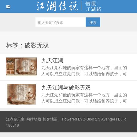
江湖传说
标签：破影无双
九天江湖
九天江湖和她的玩家有这样一个地方，里面的
人可以成立江湖门派，可以结婚领养孩子，可
以到街上买东西，可以去赌场赌钱。在这里，
一切都是虚拟的。但活活脱脱一个小社会的它
九天江湖与破影无双
——“九天江湖”还是吸引了大群大群的玩家。就
九天江湖和他的玩家有这样一个地方，里面的
在这里，他...
人可以成立江湖门派，可以结婚领养孩子，可
以到街上买东西，可以去赌场赌钱。在这里，
一切都是虚拟的。但活活脱脱一个小社会的它
——“九天江湖”还是吸引了大群大群的玩家。就
江湖聊天室
网站地图
博客地图
Powered By
Z-Blog 2.3 Avengers Build
在这里...
180518