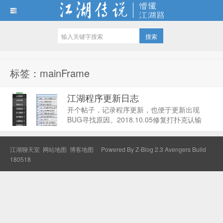
江湖传说
标签：mainFrame
江湖程序更新日志
开个帖子，记录程序更新，也便于更新出现
BUG寻找原因。2018.10.05修复打扑克认输
BUG名单更新：掌门后门派颜色显示粗体，增
加名单里自己的图片标识粗体发言，最后的发
言人的名字去掉猪场最高产量由19调高到
江湖聊天室
网站地图
博客地图
Powered By
Z-Blog 2.3 Avengers Build
202018...
180518