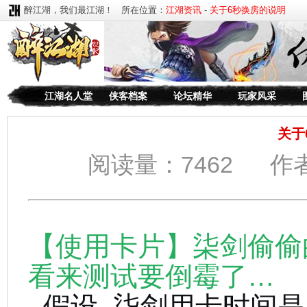
醉江湖，我们最江湖！ 所在位置：
江湖资讯
-
关于6秒换房的说明
江湖名人堂
侠客档案
论坛精华
玩家风采
关于
阅读量：7462 作者
【使用卡片】柒剑偷偷
看来测试要倒霉了…
假设 柒剑用卡时间