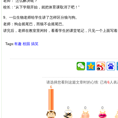
老师：“怎么解决呢？”
校长：“从下学期开始，就把体育课取消了吧！”
9、一位生物老师给学生讲了怎样区分狼与狗。
老师：狗会摇尾巴，而狼不会摇尾巴。
讲完后，老师在教室里闲转，看看学生的课堂笔记，只见一个上面写着：
Tags:
有趣
校园
搞笑
请选择您看到这篇文章时的心情: 已有
6
人表
6
0
0
0