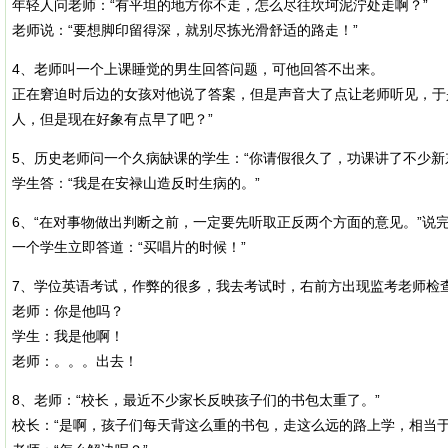
年轻人问老师：“有平坦的地方你不走，怎么尽往坎坷泥泞处走啊？”
老师说：“要想脚印留得深，就别尽拣光滑舒适的路走！”
4、老师叫一个上课睡觉的男生回答问题，可他回答不出来。
正在窘迫时后边的女孩对他说了答案，但是声音大了点让老师听见，于
人，但是现在好象有点早了吧？”
5、历史老师问一个久病缺课的学生：“你请假很久了，功课讲了不少新
学生答：“我是在安禄山造反时生病的。”
6、“在对事物做出判断之前，一定要先听取正反两个方面的意见。”说完
一个学生立即答道：“买唱片的时候！”
7、学位英语考试，作弊的很多，我去考试时，右前方出现监考老师检
老师：你是他吗？
学生：我是他啊！
老师：。。。出去！
8、老师：“校长，最近不少家长反映孩子们的书包太重了。”
校长：“是啊，孩子们每天背这么重的书包，走这么远的路上学，相当