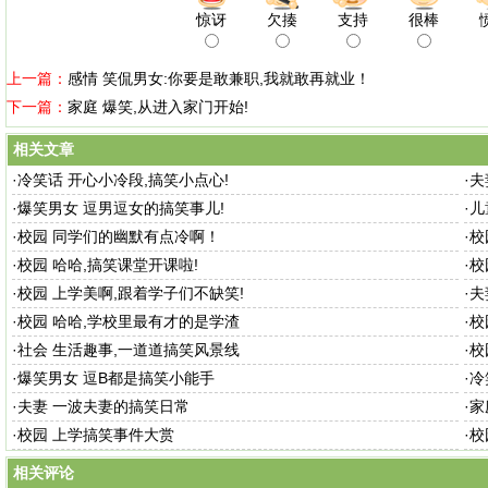
惊讶
欠揍
支持
很棒
上一篇：
感情 笑侃男女:你要是敢兼职,我就敢再就业！
下一篇：
家庭 爆笑,从进入家门开始!
相关文章
·
冷笑话 开心小冷段,搞笑小点心!
·
夫
·
爆笑男女 逗男逗女的搞笑事儿!
·
儿
·
校园 同学们的幽默有点冷啊！
·
校
·
校园 哈哈,搞笑课堂开课啦!
·
校
·
校园 上学美啊,跟着学子们不缺笑!
·
夫
·
校园 哈哈,学校里最有才的是学渣
·
校
·
社会 生活趣事,一道道搞笑风景线
·
校
·
爆笑男女 逗B都是搞笑小能手
·
冷
·
夫妻 一波夫妻的搞笑日常
·
家
·
校园 上学搞笑事件大赏
·
校
相关评论