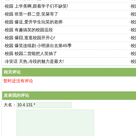
·
校园 上学美啊,跟着学子们不缺笑!
·
校
·
校园 班里一群二货,笑屎哥了
·
校
·
校园 爆逗,爱开学生玩笑的老师
·
校
·
校园 有趣搞笑的校园逗段
·
校
·
校园 爆囧,逛逛校园开开心!
·
校
·
校园 爆笑连续剧:小明滚出去第45季
·
校
·
校园 校园二货能把人笑抽了
·
校
·
冷笑话 天热,冷段的魅力是最大!
·
校
相关评论
暂时还没有评论
发表我的评论
大名：