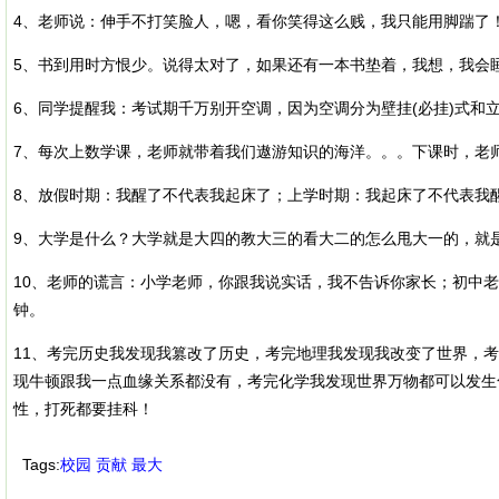
4、老师说：伸手不打笑脸人，嗯，看你笑得这么贱，我只能用脚踹了
5、书到用时方恨少。说得太对了，如果还有一本书垫着，我想，我会
6、同学提醒我：考试期千万别开空调，因为空调分为壁挂(必挂)式和立
7、每次上数学课，老师就带着我们遨游知识的海洋。。。下课时，老
8、放假时期：我醒了不代表我起床了；上学时期：我起床了不代表我
9、大学是什么？大学就是大四的教大三的看大二的怎么甩大一的，就
10、老师的谎言：小学老师，你跟我说实话，我不告诉你家长；初中
钟。
11、考完历史我发现我篡改了历史，考完地理我发现我改变了世界，
现牛顿跟我一点血缘关系都没有，考完化学我发现世界万物都可以发生
性，打死都要挂科！
Tags:
校园
贡献
最大