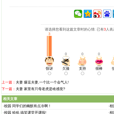
请选择您看到这篇文章时的心情: 已有
3
人表
3
0
0
0
惊讶
欠揍
支持
很棒
上一篇：
夫妻 爆逗夫妻,一个比一个会气人!
下一篇：
夫妻 家里有只母老虎是啥感觉?
相关文章
·
校园 同学们的幽默有点冷啊！
·
校
·
校园 哈哈,搞笑课堂开课啦!
·
校