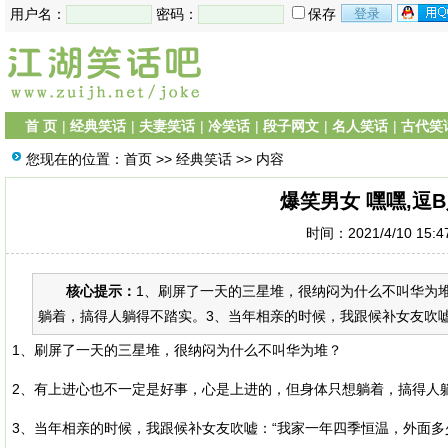
用户名：
密码：
保存
首 页
|
经典笑话
|
夫妻笑话
|
冷笑话
|
段子网文
|
名人笑话
|
古代笑
您现在的位置：
首页
>>
经典笑话
>> 内容
爆笑男女 嘿嘿,逗
时间：2021/4/10 15:
核心提示：
1、刷屏了一天的三星堆，很纳闷为什么不叫华为
躺着，搞得人躺得不踏实。3、当年相亲的时候，我跟候补女友吹嘘：
1、刷屏了一天的三星堆，很纳闷为什么不叫华为堆？
2、有上进心也不一定是好事，心是上进的，但身体只想躺着，搞得人
3、当年相亲的时候，我跟候补女友吹嘘：“我家一年四季恒温，外面多